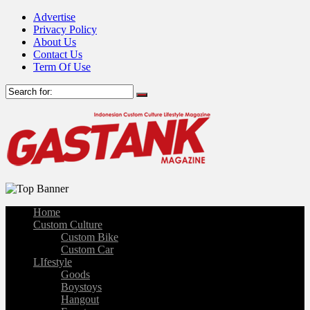
Advertise
Privacy Policy
About Us
Contact Us
Term Of Use
Home
Custom Culture
Custom Bike
Custom Car
LIfestyle
Goods
Boystoys
Hangout