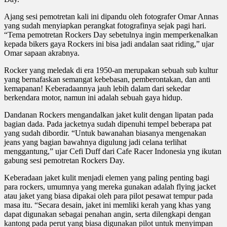
Ajang sesi pemotretan kali ini dipandu oleh fotografer Omar Annas
yang sudah menyiapkan perangkat fotografinya sejak pagi hari.
“Tema pemotretan Rockers Day sebetulnya ingin memperkenalkan
kepada bikers gaya Rockers ini bisa jadi andalan saat riding,” ujar
Omar sapaan akrabnya.
Rocker yang meledak di era 1950-an merupakan sebuah sub kultur
yang bernafaskan semangat kebebasan, pemberontakan, dan anti
kemapanan! Keberadaannya jauh lebih dalam dari sekedar
berkendara motor, namun ini adalah sebuah gaya hidup.
Dandanan Rockers mengandalkan jaket kulit dengan lipatan pada
bagian dada. Pada jacketnya sudah dipenuhi tempel beberapa pat
yang sudah dibordir. “Untuk bawanahan biasanya mengenakan
jeans yang bagian bawahnya digulung jadi celana terlihat
menggantung,” ujar Cefi Duff dari Cafe Racer Indonesia yng ikutan
gabung sesi pemotretan Rockers Day.
Keberadaan jaket kulit menjadi elemen yang paling penting bagi
para rockers, umumnya yang mereka gunakan adalah flying jacket
atau jaket yang biasa dipakai oleh para pilot pesawat tempur pada
masa itu. “Secara desain, jaket ini memliki kerah yang khas yang
dapat digunakan sebagai penahan angin, serta dilengkapi dengan
kantong pada perut yang biasa digunakan pilot untuk menyimpan