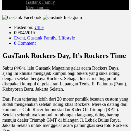
Gastank Family
Merchandise
Posted on:
Ullie
09/04/2015
Event
,
Gastank Family
,
LIfestyle
0 Comment
GasTank Rockers Day, It’s Rockers Time
Sabtu (4/04), lalu Gastank Magazine gelar acara Rockers Days,
ajang ini khusus mengajak kumpul bagi bikers yang suka riding
dengan setelan bergaya Rockers. Sebagai lokasi metting point
disepakati kumpul di pelataran Lapangan Tenis, Jl. Patiunus (Paun),
Kebayoran Baru, Jakarta Selatan.
Dari Paun terjaring lebih dari 20 motor pemilik besutan custom yang
sudah mengenakan setelan riding khas Rockers. Mereka datang dari
komunitas Cafe Racer Indonesia dan Rider Of Triumph (RAT).
Setelah seluruhnya kumpul, rombongan langsung riding bareng
menuju dealer Triumph GMT di bilangan Jl. Lebak Bulus Raya,
Jakarta Selatan untuk menggelar acara pamungkas sesi foto Rockers
Day.