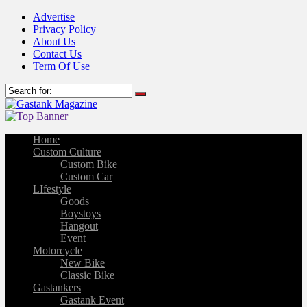
Advertise
Privacy Policy
About Us
Contact Us
Term Of Use
Home
Custom Culture
Custom Bike
Custom Car
LIfestyle
Goods
Boystoys
Hangout
Event
Motorcycle
New Bike
Classic Bike
Gastankers
Gastank Event