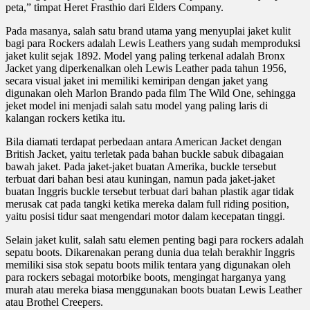
peta,” timpat Heret Frasthio dari Elders Company.
Pada masanya, salah satu brand utama yang menyuplai jaket kulit
bagi para Rockers adalah Lewis Leathers yang sudah memproduksi
jaket kulit sejak 1892. Model yang paling terkenal adalah Bronx
Jacket yang diperkenalkan oleh Lewis Leather pada tahun 1956,
secara visual jaket ini memiliki kemiripan dengan jaket yang
digunakan oleh Marlon Brando pada film The Wild One, sehingga
jeket model ini menjadi salah satu model yang paling laris di
kalangan rockers ketika itu.
Bila diamati terdapat perbedaan antara American Jacket dengan
British Jacket, yaitu terletak pada bahan buckle sabuk dibagaian
bawah jaket. Pada jaket-jaket buatan Amerika, buckle tersebut
terbuat dari bahan besi atau kuningan, namun pada jaket-jaket
buatan Inggris buckle tersebut terbuat dari bahan plastik agar tidak
merusak cat pada tangki ketika mereka dalam full riding position,
yaitu posisi tidur saat mengendari motor dalam kecepatan tinggi.
Selain jaket kulit, salah satu elemen penting bagi para rockers adalah
sepatu boots. Dikarenakan perang dunia dua telah berakhir Inggris
memiliki sisa stok sepatu boots milik tentara yang digunakan oleh
para rockers sebagai motorbike boots, mengingat harganya yang
murah atau mereka biasa menggunakan boots buatan Lewis Leather
atau Brothel Creepers.