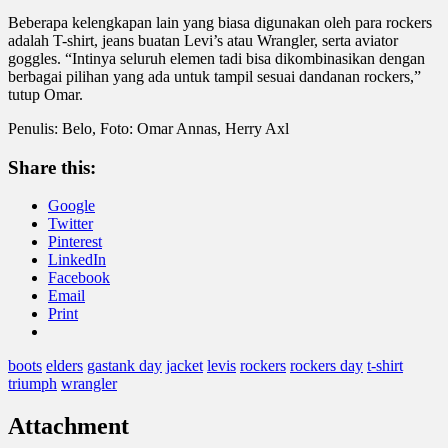
Beberapa kelengkapan lain yang biasa digunakan oleh para rockers
adalah T-shirt, jeans buatan Levi’s atau Wrangler, serta aviator
goggles. “Intinya seluruh elemen tadi bisa dikombinasikan dengan
berbagai pilihan yang ada untuk tampil sesuai dandanan rockers,”
tutup Omar.
Penulis: Belo, Foto: Omar Annas, Herry Axl
Share this:
Google
Twitter
Pinterest
LinkedIn
Facebook
Email
Print
boots
elders
gastank day
jacket
levis
rockers
rockers day
t-shirt
triumph
wrangler
Attachment