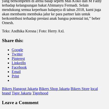
yang berkompeten di arena balap seperti Mas Koko dan M Fadly
terhadap kelangsungan bakat Abimanyu Fermadi. Selain
mendukung semua keperluan balapnya di tahun 2018, kami juga
akan membantu membuka jalur ke para partner lain untuk
berkontribusi terhadap prestasi anak bangsa potensial ini,” beber
Omesh.
Teks: Andhika Kresna | Foto: Herry Axl.
Share this:
Google
Twitter
Pinterest
LinkedIn
Facebook
Email
Print
Bikers Hangout Jakarta
Bikers Shop Jakarta
Bikers Store
local
brand
Tigre Jakarta
Tigrehood
Leave a Comment