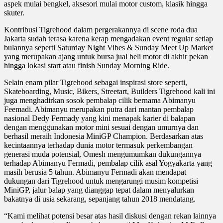
aspek mulai bengkel, aksesori mulai motor custom, klasik hingga
skuter.
Kontribusi Tigrehood dalam pergerakannya di scene roda dua
Jakarta sudah terasa karena kerap mengadakan event regular setiap
bulannya seperti Saturday Night Vibes & Sunday Meet Up Market
yang merupakan ajang untuk bursa jual beli motor di akhir pekan
hingga lokasi start atau finish Sunday Morning Ride.
Selain enam pilar Tigrehood sebagai inspirasi store seperti,
Skateboarding, Music, Bikers, Streetart, Builders Tigrehood kali ini
juga menghadirkan sosok pembalap cilik bernama Abimanyu
Feemadi. Abimanyu merupakan putra dari mantan pembalap
nasional Dedy Fermady yang kini menapak karier di balapan
dengan menggunakan motor mini sesuai dengan umurnya dan
berhasil meraih Indonesia MiniGP Champion. Berdasarkan atas
kecintaannya terhadap dunia motor termasuk perkembangan
generasi muda potensial, Omesh mengumumkan dukungannya
terhadap Abimanyu Fermadi, pembalap cilik asal Yogyakarta yang
masih berusia 5 tahun. Abimanyu Fermadi akan mendapat
dukungan dari Tigrehood untuk mengarungi musim kompetisi
MiniGP, jalur balap yang dianggap tepat dalam menyalurkan
bakatnya di usia sekarang, sepanjang tahun 2018 mendatang.
“Kami melihat potensi besar atas hasil diskusi dengan rekan lainnya