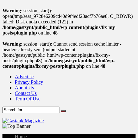
Warning
: session_start():
open(/tmp/sess_9728e6209cd40d9f4edf23acf7b76ae8, O_RDWR)
failed: Disk quota exceeded (122) in
/home/gastsynt/public_html/wp-content/plugins/fix-my-
posts/plugin.php
on line
48
Warning
: session_start(): Cannot send session cache limiter -
headers already sent (output started at
/home/gastsynt/public_html/wp-content/plugins/fix-my-
posts/plugin.php:48) in
/home/gastsynt/public_html/wp-
content/plugins/fix-my-posts/plugin.php
on line
48
Advertise
Privacy Policy
About Us
Contact Us
Term Of Use
Home