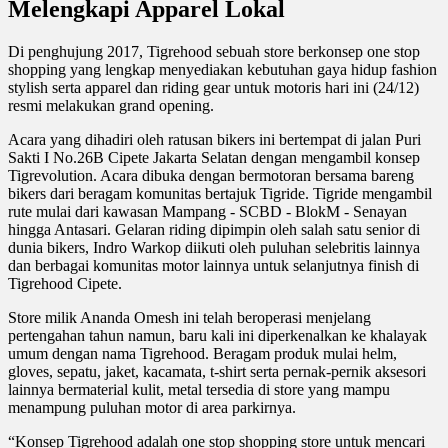
Melengkapi Apparel Lokal
Di penghujung 2017, Tigrehood sebuah store berkonsep one stop
shopping yang lengkap menyediakan kebutuhan gaya hidup fashion
stylish serta apparel dan riding gear untuk motoris hari ini (24/12)
resmi melakukan grand opening.
Acara yang dihadiri oleh ratusan bikers ini bertempat di jalan Puri
Sakti I No.26B Cipete Jakarta Selatan dengan mengambil konsep
Tigrevolution. Acara dibuka dengan bermotoran bersama bareng
bikers dari beragam komunitas bertajuk Tigride. Tigride mengambil
rute mulai dari kawasan Mampang - SCBD - BlokM - Senayan
hingga Antasari. Gelaran riding dipimpin oleh salah satu senior di
dunia bikers, Indro Warkop diikuti oleh puluhan selebritis lainnya
dan berbagai komunitas motor lainnya untuk selanjutnya finish di
Tigrehood Cipete.
Store milik Ananda Omesh ini telah beroperasi menjelang
pertengahan tahun namun, baru kali ini diperkenalkan ke khalayak
umum dengan nama Tigrehood. Beragam produk mulai helm,
gloves, sepatu, jaket, kacamata, t-shirt serta pernak-pernik aksesori
lainnya bermaterial kulit, metal tersedia di store yang mampu
menampung puluhan motor di area parkirnya.
“Konsep Tigrehood adalah one stop shopping store untuk mencari