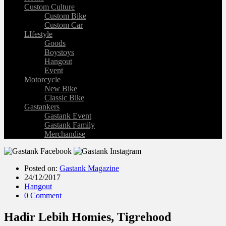
Custom Culture
Custom Bike
Custom Car
LIfestyle
Goods
Boystoys
Hangout
Event
Motorcycle
New Bike
Classic Bike
Gastankers
Gastank Event
Gastank Family
Merchandise
Posted on:
Gastank Magazine
24/12/2017
Hangout
0 Comment
Hadir Lebih Homies, Tigrehood