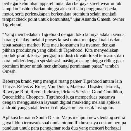
berbagai kebutuhan apparel mulai dari bergaya street wear untuk
tampilan fashion harian hingga aksesori lain pengguna sepeda
motor, serta perlengkapan berkendara premium selain menjadi
tempat check point untuk komunitas,” ujar Ananda Omesh, owner
Tigrehood.
“Yang membedakan Tigrehood dengan toko lainnya adalah semua
barang display melalui proses kurasi untuk menjaga kualitas dan
tepat sasaran market. Kita mau konsumen itu nyaman dengan
pilihan produknya yang dibeli di Tigrehood. Kita menyediakan
produk-produk karya pengrajin industri kreatif lokal termasuk dari
para builder dengan spesialisasi masing-masing hingga riding gear
premium impor untuk mengimbangi permintaan pasar,” tambah
Omesh.
Beberapa brand yang mengisi ruang pamer Tigrehood antara lain
Thrive, Riders & Rules, Von Dutch, Maternal Disaster, Tesmak,
Rawtype Riot, Revolt Industry, Pickers Service, Good Condition,
Queenlekha Choppers. Tigrehood juga memperluas pasarnya
dengan menggunakan layanan digital marketing melalui aplikasi
android yang sudah tersedia di playstore termasuk instagram.
Aplikasi bernama South Distric Maps meliputi news tentang sentra
gaya hidup termasuk soal dunia otomotif khususnya custom berupa
panduan untuk para penggemar roda dua yang mencari berbagai