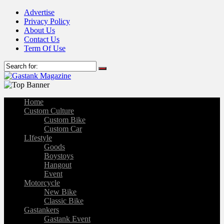
Advertise
Privacy Policy
About Us
Contact Us
Term Of Use
Home
Custom Culture
Custom Bike
Custom Car
LIfestyle
Goods
Boystoys
Hangout
Event
Motorcycle
New Bike
Classic Bike
Gastankers
Gastank Event