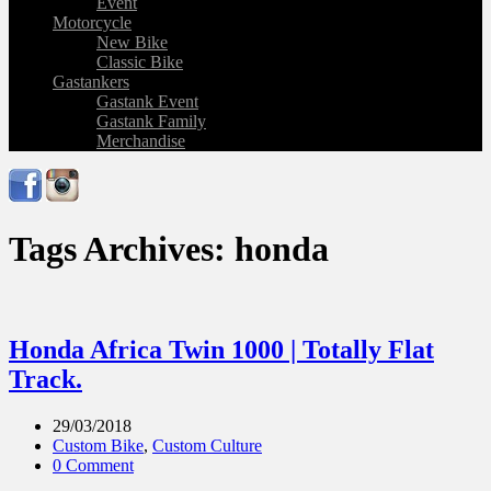
Event
Motorcycle
New Bike
Classic Bike
Gastankers
Gastank Event
Gastank Family
Merchandise
Tags Archives: honda
Honda Africa Twin 1000 | Totally Flat
Track.
29/03/2018
Custom Bike
,
Custom Culture
0 Comment