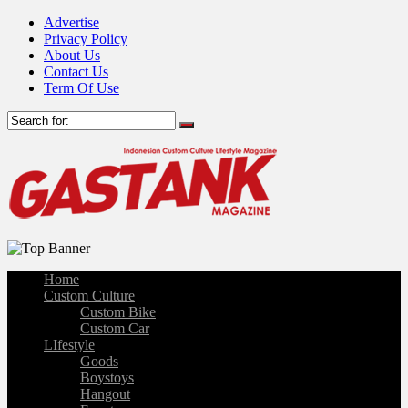
Advertise
Privacy Policy
About Us
Contact Us
Term Of Use
Home
Custom Culture
Custom Bike
Custom Car
LIfestyle
Goods
Boystoys
Hangout