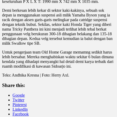
keseluruhan P X L X T: 1990 mm X 742 mm X 1035 mm.
Demi berkesan lebih kekar di sektor kaki-kakinya, sebuah sok
depan ia menggunakan suspensi asli milik Yamaha Byson yang ia
racik dengan aksen garis-garis melingkar pada catridge suspensi
dengan teknik bubut. Sekilas, sektor kaki Honda Tiger yang diberi
nama Tricky Panthera ini kini menjadi terlihat lebih tebal berkat
penggunaan velg berukuran 300-18 dibagian belakang dan 135-18
dibagian depan. Kedua velg tersebut kemudian ia balut dengan ban
milik Swallow tipe SB.
Untuk pengerjaan team Old Home Garage memamng sedikit harus
lebih bersabar. Mereka menghabiskan waktu sekitar 6 bulan dimana
kendala yang dihadapi menyangkt hal detail demi karya terbaik dari
ruamh modifikasi di kawasan Sidoarjo ini.
Teks: Andhika Kresna | Foto: Herry Axl.
Share this:
Google
Twitter
Pinterest
LinkedIn
Facebook