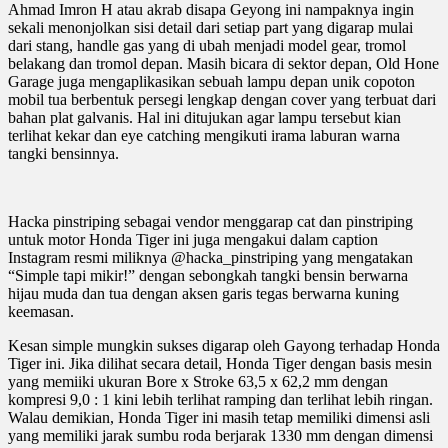
Ahmad Imron H atau akrab disapa Geyong ini nampaknya ingin
sekali menonjolkan sisi detail dari setiap part yang digarap mulai
dari stang, handle gas yang di ubah menjadi model gear, tromol
belakang dan tromol depan. Masih bicara di sektor depan, Old Hone
Garage juga mengaplikasikan sebuah lampu depan unik copoton
mobil tua berbentuk persegi lengkap dengan cover yang terbuat dari
bahan plat galvanis. Hal ini ditujukan agar lampu tersebut kian
terlihat kekar dan eye catching mengikuti irama laburan warna
tangki bensinnya.
Hacka pinstriping sebagai vendor menggarap cat dan pinstriping
untuk motor Honda Tiger ini juga mengakui dalam caption
Instagram resmi miliknya @hacka_pinstriping yang mengatakan
“Simple tapi mikir!” dengan sebongkah tangki bensin berwarna
hijau muda dan tua dengan aksen garis tegas berwarna kuning
keemasan.
Kesan simple mungkin sukses digarap oleh Gayong terhadap Honda
Tiger ini. Jika dilihat secara detail, Honda Tiger dengan basis mesin
yang memiiki ukuran Bore x Stroke 63,5 x 62,2 mm dengan
kompresi 9,0 : 1 kini lebih terlihat ramping dan terlihat lebih ringan.
Walau demikian, Honda Tiger ini masih tetap memiliki dimensi asli
yang memiliki jarak sumbu roda berjarak 1330 mm dengan dimensi