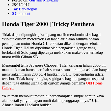
Posted on:
Gastank Magazine
28/11/2017
Tak Berkategori
0 Comment
Honda Tiger 2000 | Tricky Panthera
Tidak dapat dipungkiri jika Jepang masih mendominasi sebagai
“kiblat” custom motorcycles di tanah air. Salah satunya adalah
penampilan motor Honda GL-200 atau dikenal dengan sebutan
Honda Tiger. Hal ini diperkuat oleh pengakuan garage yang
berlokasi di Solo yang dipercaya melakukan make over terhadap
motor milik Gibran SB.
Mengambil tema Japanese Chopper, Tiger keluaran tahun 2000 ini
mau tidak mau harus merubah semua susunan rangka asli dan hanya
menyisakan mesin 200 cc, 4 langkah SOHC, berpendingin udara
tersebut. Tidak hanya rangka, segitiga sebagai pegangan suspensi
depan juga dibuat ulang oleh custom garage bernama
Old Home
Garage.
“Kita mau membuat motor ini perpenampilan simple namun kaya
akan detail yang lumayan rumit dalam penggarapannya.” Ujar
Ahmad Imron H selaku builder.