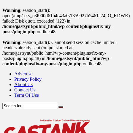
Warning
: session_start():
open(/tmp/sess_c8f000d61b4c43a07f359927b5461a74, O_RDWR)
failed: Disk quota exceeded (122) in
/home/gastsynt/public_html/wp-content/plugins/fix-my-
posts/plugin.php
on line
48
Warning
: session_start(): Cannot send session cache limiter -
headers already sent (output started at
/home/gastsynt/public_html/wp-content/plugins/fix-my-
posts/plugin.php:48) in
/home/gastsynt/public_html/wp-
content/plugins/fix-my-posts/plugin.php
on line
48
Advertise
Privacy Policy
About Us
Contact Us
Term Of Use