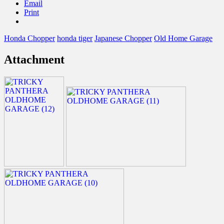
Email
Print
Honda Chopper
honda tiger
Japanese Chopper
Old Home Garage
Attachment