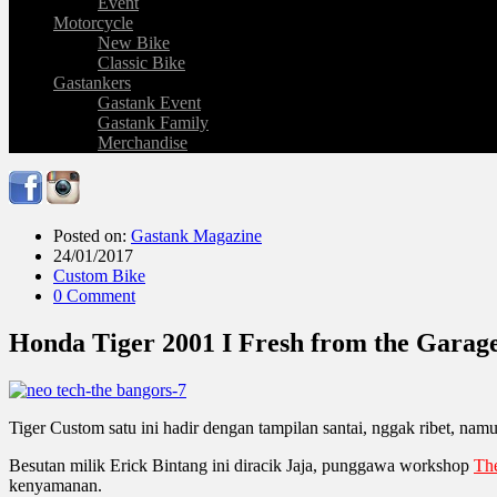
Event
Motorcycle
New Bike
Classic Bike
Gastankers
Gastank Event
Gastank Family
Merchandise
Posted on:
Gastank Magazine
24/01/2017
Custom Bike
0 Comment
Honda Tiger 2001 I Fresh from the Garag
Tiger Custom satu ini hadir dengan tampilan santai, nggak ribet, namu
Besutan milik Erick Bintang ini diracik Jaja, punggawa workshop
Th
kenyamanan.