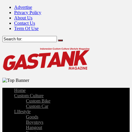
Advertise
Privacy Policy
About Us
Contact Us
Term Of Use
Home
Custom Culture
Custom Bike
Custom Car
LIfestyle
Goods
Boystoys
Hangout