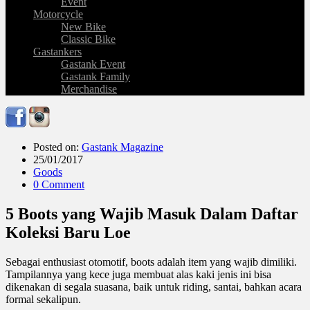
Event
Motorcycle
New Bike
Classic Bike
Gastankers
Gastank Event
Gastank Family
Merchandise
Posted on:
Gastank Magazine
25/01/2017
Goods
0 Comment
5 Boots yang Wajib Masuk Dalam Daftar
Koleksi Baru Loe
Sebagai enthusiast otomotif, boots adalah item yang wajib dimiliki.
Tampilannya yang kece juga membuat alas kaki jenis ini bisa
dikenakan di segala suasana, baik untuk riding, santai, bahkan acara
formal sekalipun.