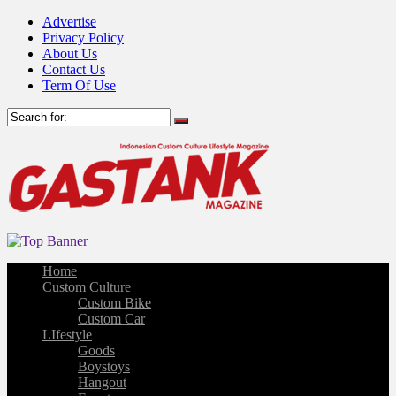
Advertise
Privacy Policy
About Us
Contact Us
Term Of Use
Home
Custom Culture
Custom Bike
Custom Car
LIfestyle
Goods
Boystoys
Hangout