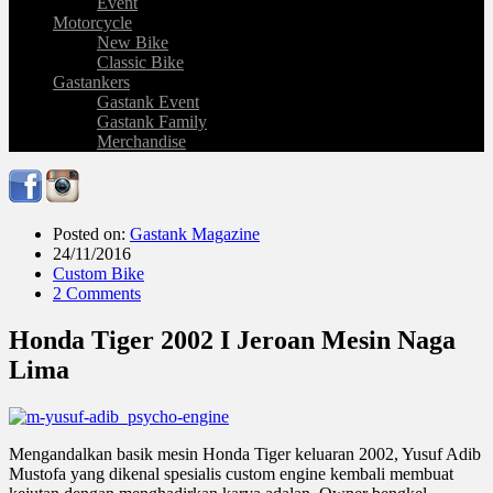
Event
Motorcycle
New Bike
Classic Bike
Gastankers
Gastank Event
Gastank Family
Merchandise
Posted on:
Gastank Magazine
24/11/2016
Custom Bike
2 Comments
Honda Tiger 2002 I Jeroan Mesin Naga
Lima
Mengandalkan basik mesin Honda Tiger keluaran 2002, Yusuf Adib
Mustofa yang dikenal spesialis custom engine kembali membuat