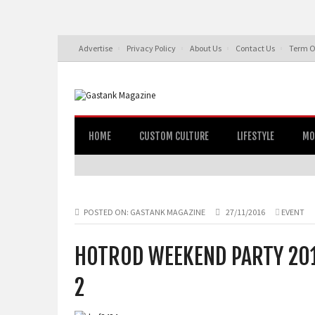
Advertise
Privacy Policy
About Us
Contact Us
Term O
HOME
CUSTOM CULTURE
LIFESTYLE
MO
POSTED ON:
GASTANK MAGAZINE
27/11/2016
EVENT
HOTROD WEEKEND PARTY 201
2