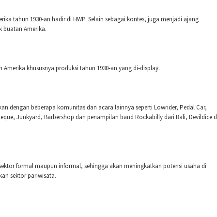
ka tahun 1930-an hadir di HWP. Selain sebagai kontes, juga menjadi ajang
ik buatan Amerika.
n Amerika khususnya produksi tahun 1930-an yang di-display.
hkan dengan beberapa komunitas dan acara lainnya seperti Lowrider, Pedal Car,
Barbeque, Junkyard, Barbershop dan penampilan band Rockabilly dari Bali, Devildice 
tor formal maupun informal, sehingga akan meningkatkan potensi usaha di
n sektor pariwisata.