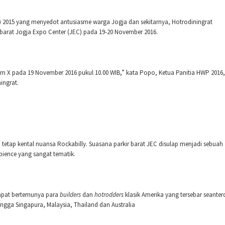
 2015 yang menyedot antusiasme warga Jogja dan sekitarnya, Hotrodiningrat
barat Jogja Expo Center (JEC) pada 19-20 November 2016.
am X pada 19 November 2016 pukul 10.00 WIB,” kata Popo, Ketua Panitia HWP 2016,
ingrat.
tap kental nuansa Rockabilly. Suasana parkir barat JEC disulap menjadi sebuah
ience yang sangat tematik.
empat bertemunya para
builders
dan
hotrodders
klasik Amerika yang tersebar seanter
ingga Singapura, Malaysia, Thailand dan Australia