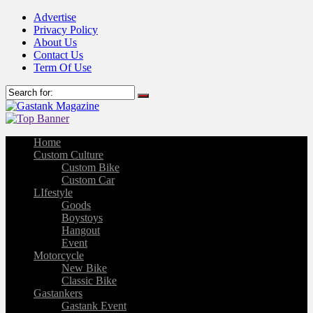
Advertise
Privacy Policy
About Us
Contact Us
Term Of Use
Home
Custom Culture
Custom Bike
Custom Car
LIfestyle
Goods
Boystoys
Hangout
Event
Motorcycle
New Bike
Classic Bike
Gastankers
Gastank Event