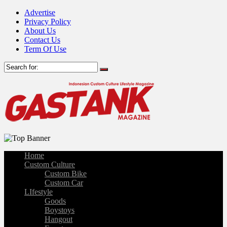
Advertise
Privacy Policy
About Us
Contact Us
Term Of Use
Home
Custom Culture
Custom Bike
Custom Car
LIfestyle
Goods
Boystoys
Hangout