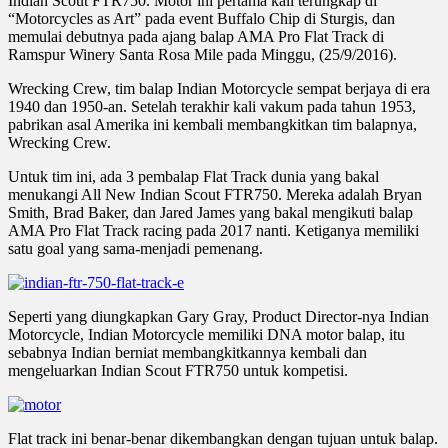
Indian Scout FTR750. Motor ini pertama kali terungkap di
“Motorcycles as Art” pada event Buffalo Chip di Sturgis, dan
memulai debutnya pada ajang balap AMA Pro Flat Track di
Ramspur Winery Santa Rosa Mile pada Minggu, (25/9/2016).
Wrecking Crew, tim balap Indian Motorcycle sempat berjaya di era
1940 dan 1950-an. Setelah terakhir kali vakum pada tahun 1953,
pabrikan asal Amerika ini kembali membangkitkan tim balapnya,
Wrecking Crew.
Untuk tim ini, ada 3 pembalap Flat Track dunia yang bakal
menukangi All New Indian Scout FTR750. Mereka adalah Bryan
Smith, Brad Baker, dan Jared James yang bakal mengikuti balap
AMA Pro Flat Track racing pada 2017 nanti. Ketiganya memiliki
satu goal yang sama-menjadi pemenang.
Seperti yang diungkapkan Gary Gray, Product Director-nya Indian
Motorcycle, Indian Motorcycle memiliki DNA motor balap, itu
sebabnya Indian berniat membangkitkannya kembali dan
mengeluarkan Indian Scout FTR750 untuk kompetisi.
Flat track ini benar-benar dikembangkan dengan tujuan untuk balap.