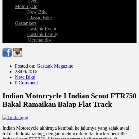
Event
Motorcycle
New Bike
Classic Bike
Gastankers
Gastank Event
Gastank Family
Merchandise
Posted on:
Gastank Magazine
28/09/2016
New Bike
0 Comment
Indian Motorcycle I Indian Scout FTR750
Bakal Ramaikan Balap Flat Track
Indian Motorcycle akhirnya kembali ke jalurnya yang sejak awal
fokus di dunia racing, dengan meluncurkan flat tracker ber-titlle