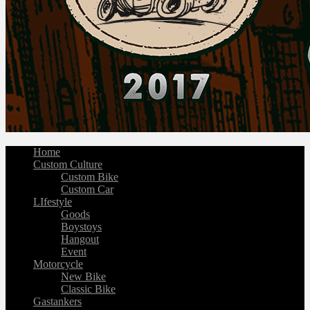
Home
Custom Culture
Custom Bike
Custom Car
LIfestyle
Goods
Boystoys
Hangout
Event
Motorcycle
New Bike
Classic Bike
Gastankers