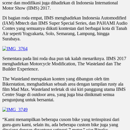
scene dan modifikasi juga dihadirkan di Indonesia International
Motor Show (IIMS) 2017.
Di bagian roda empat, IIMS menghadirkan Indonesia Automodified
(IAM) Mbtech dan IIMS Super Special Series, dan PAHAMI Audio
Contes yang semuanya diikuti kontestan dari berbagai kota di Tanah
Air seperti Yogyakarta, Solo, Semarang, Lampung, hingga
Surabaya.
Sementara pada lini roda dua pun tak kalah menariknya. IIMS 2017
menghadirkan Motorcycle Modification, The Wasteland dan The
Builder Experience.
The Wasteland merupakan konten yang dibangun oleh tim
Bikerstation, menghadirkan sebuah area dengan tampilan rusty ala
film Mad Max. Wasteland terletak di sisi kiri panggung utama IIMS
Centre Stage di outdoor area, yang juga bisa dinikmati semua
pengunjung untuk bersantai.
“Kami menampilkan beberapa cusom bike yang terinspirasi dari
guru-guru kami, selain itu, ada beberapa custom bike juga yang
dipajang dengan digantung setinggi 7 meter,” ujar Bingky,