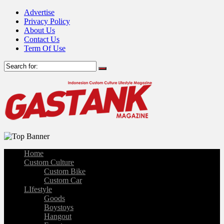
Advertise
Privacy Policy
About Us
Contact Us
Term Of Use
Home
Custom Culture
Custom Bike
Custom Car
LIfestyle
Goods
Boystoys
Hangout