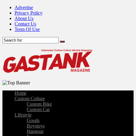
Advertise
Privacy Policy
About Us
Contact Us
Term Of Use
Home
Custom Culture
Custom Bike
Custom Car
LIfestyle
Goods
Boystoys
Hangout