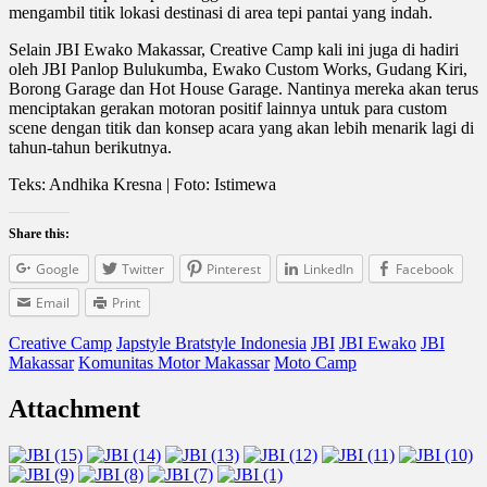
mengambil titik lokasi destinasi di area tepi pantai yang indah.
Selain JBI Ewako Makassar, Creative Camp kali ini juga di hadiri
oleh JBI Panlop Bulukumba, Ewako Custom Works, Gudang Kiri,
Borong Garage dan Hot House Garage. Nantinya mereka akan terus
menciptakan gerakan motoran positif lainnya untuk para custom
scene dengan titik dan konsep acara yang akan lebih menarik lagi di
tahun-tahun berikutnya.
Teks: Andhika Kresna | Foto: Istimewa
Share this:
Google
Twitter
Pinterest
LinkedIn
Facebook
Email
Print
Creative Camp
Japstyle Bratstyle Indonesia
JBI
JBI Ewako
JBI
Makassar
Komunitas Motor Makassar
Moto Camp
Attachment