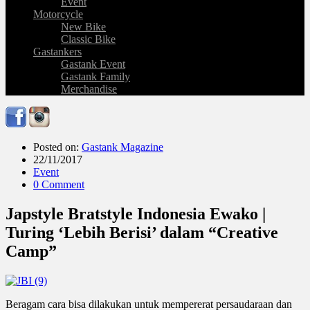
Event
Motorcycle
New Bike
Classic Bike
Gastankers
Gastank Event
Gastank Family
Merchandise
Posted on:
Gastank Magazine
22/11/2017
Event
0 Comment
Japstyle Bratstyle Indonesia Ewako |
Turing ‘Lebih Berisi’ dalam “Creative
Camp”
Beragam cara bisa dilakukan untuk mempererat persaudaraan dan