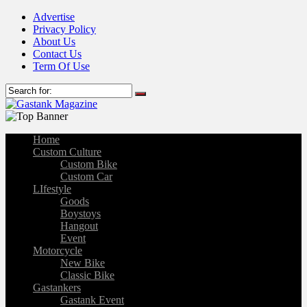
Advertise
Privacy Policy
About Us
Contact Us
Term Of Use
Home
Custom Culture
Custom Bike
Custom Car
LIfestyle
Goods
Boystoys
Hangout
Event
Motorcycle
New Bike
Classic Bike
Gastankers
Gastank Event