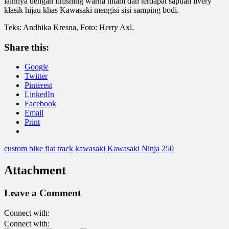
lainnya dengan finishing warna hitam dan terdapat sapuan livery
klasik hijau khas Kawasaki mengisi sisi samping bodi.
Teks: Andhika Kresna, Foto: Herry Axl.
Share this:
Google
Twitter
Pinterest
LinkedIn
Facebook
Email
Print
custom bike
flat track
kawasaki
Kawasaki Ninja 250
Attachment
Leave a Comment
Connect with:
Connect with: