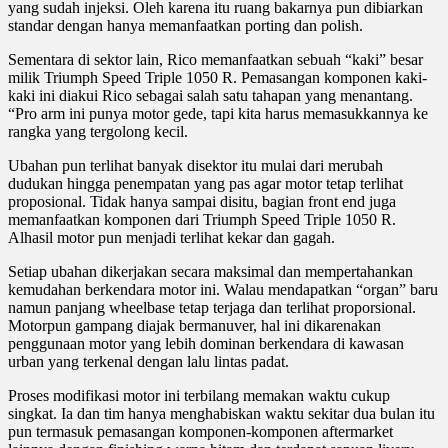
yang sudah injeksi. Oleh karena itu ruang bakarnya pun dibiarkan
standar dengan hanya memanfaatkan porting dan polish.
Sementara di sektor lain, Rico memanfaatkan sebuah “kaki” besar
milik Triumph Speed Triple 1050 R. Pemasangan komponen kaki-
kaki ini diakui Rico sebagai salah satu tahapan yang menantang.
“Pro arm ini punya motor gede, tapi kita harus memasukkannya ke
rangka yang tergolong kecil.
Ubahan pun terlihat banyak disektor itu mulai dari merubah
dudukan hingga penempatan yang pas agar motor tetap terlihat
proposional. Tidak hanya sampai disitu, bagian front end juga
memanfaatkan komponen dari Triumph Speed Triple 1050 R.
Alhasil motor pun menjadi terlihat kekar dan gagah.
Setiap ubahan dikerjakan secara maksimal dan mempertahankan
kemudahan berkendara motor ini. Walau mendapatkan “organ” baru
namun panjang wheelbase tetap terjaga dan terlihat proporsional.
Motorpun gampang diajak bermanuver, hal ini dikarenakan
penggunaan motor yang lebih dominan berkendara di kawasan
urban yang terkenal dengan lalu lintas padat.
Proses modifikasi motor ini terbilang memakan waktu cukup
singkat. Ia dan tim hanya menghabiskan waktu sekitar dua bulan itu
pun termasuk pemasangan komponen-komponen aftermarket