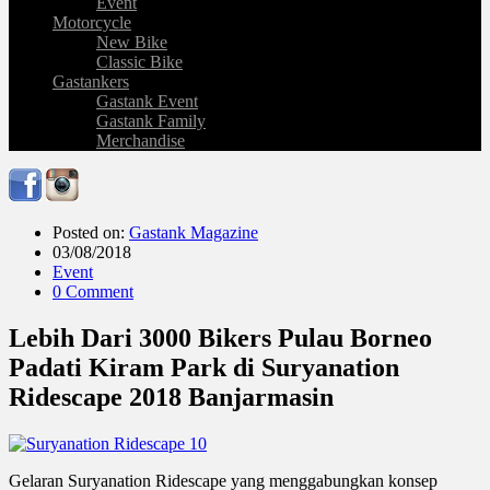
Event
Motorcycle
New Bike
Classic Bike
Gastankers
Gastank Event
Gastank Family
Merchandise
Posted on:
Gastank Magazine
03/08/2018
Event
0 Comment
Lebih Dari 3000 Bikers Pulau Borneo
Padati Kiram Park di Suryanation
Ridescape 2018 Banjarmasin
Gelaran Suryanation Ridescape yang menggabungkan konsep