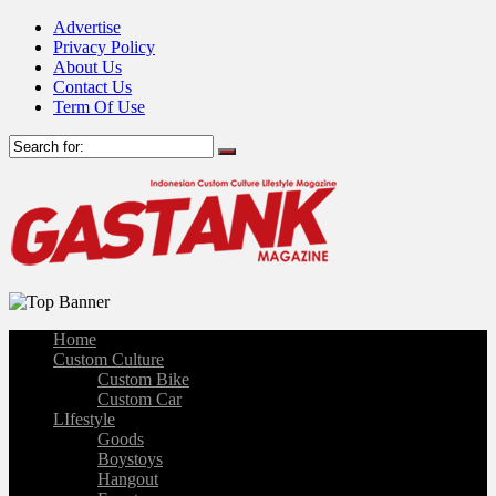
Advertise
Privacy Policy
About Us
Contact Us
Term Of Use
Home
Custom Culture
Custom Bike
Custom Car
LIfestyle
Goods
Boystoys
Hangout