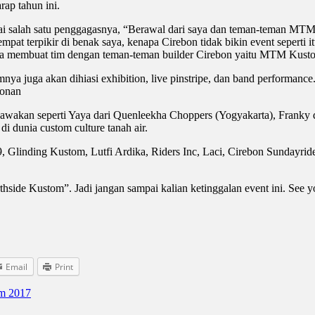
ap tahun ini.
agai salah satu penggagasnya, “Berawal dari saya dan teman-teman MT
pat terpikir di benak saya, kenapa Cirebon tidak bikin event seperti 
a coba membuat tim dengan teman-teman builder Cirebon yaitu MTM Ku
mnya juga akan dihiasi exhibition, live pinstripe, dan band performanc
bonan
kawakan seperti Yaya dari Quenleekha Choppers (Yogyakarta), Franky 
di dunia custom culture tanah air.
9, Glinding Kustom, Lutfi Ardika, Riders Inc, Laci, Cirebon Sundayride
side Kustom”. Jadi jangan sampai kalian ketinggalan event ini. See y
Email
Print
om 2017