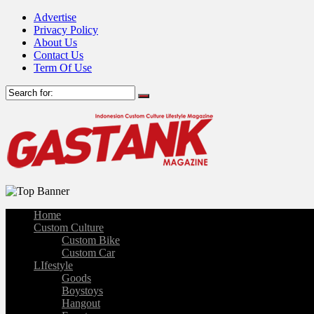
Advertise
Privacy Policy
About Us
Contact Us
Term Of Use
Home
Custom Culture
Custom Bike
Custom Car
LIfestyle
Goods
Boystoys
Hangout