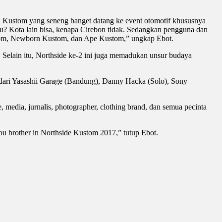
M Kustom yang seneng banget datang ke event otomotif khususnya
itu? Kota lain bisa, kenapa Cirebon tidak. Sedangkan pengguna dan
stom, Newborn Kustom, dan Ape Kustom,” ungkap Ebot.
e. Selain itu, Northside ke-2 ini juga memadukan unsur budaya
dari Yasashii Garage (Bandung), Danny Hacka (Solo), Sony
, media, jurnalis, photographer, clothing brand, dan semua pecinta
ou brother in Northside Kustom 2017,” tutup Ebot.