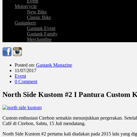
Event
Motorcycle
New Bike
Classic Bike
Gastankers
Gastank Event
Gastank Family
Merchandise
Posted on:
Gastank Magazine
11/07/2017
Event
0 Comment
North Side Kustom #2 I Pantura Custom Ku
Custom enthusiast Cirebon semakin menunjukkan pergerakan. Setelah 
Café di Cirebon, Sabtu, 15 Juli mendatang.
North Side Kustom #2 pertama kali diadakan pada 2015 lalu yang 