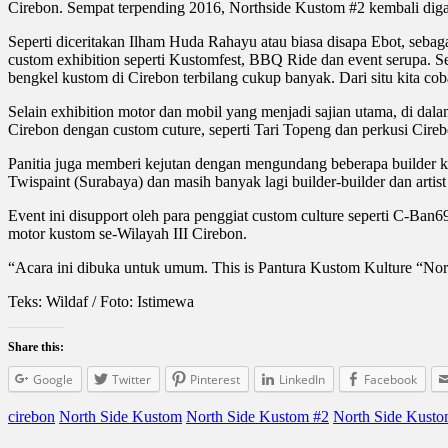
Cirebon. Sempat terpending 2016, Northside Kustom #2 kembali digar
Seperti diceritakan Ilham Huda Rahayu atau biasa disapa Ebot, seb
custom exhibition seperti Kustomfest, BBQ Ride dan event serupa. Sem
bengkel kustom di Cirebon terbilang cukup banyak. Dari situ kit
Selain exhibition motor dan mobil yang menjadi sajian utama, di dala
Cirebon dengan custom cuture, seperti Tari Topeng dan perkusi Cire
Panitia juga memberi kejutan dengan mengundang beberapa builder 
Twispaint (Surabaya) dan masih banyak lagi builder-builder dan artist 
Event ini disupport oleh para penggiat custom culture seperti C-Ban6
motor kustom se-Wilayah III Cirebon.
“Acara ini dibuka untuk umum. This is Pantura Kustom Kulture “North
Teks: Wildaf / Foto: Istimewa
Share this:
Google
Twitter
Pinterest
LinkedIn
Facebook
cirebon
North Side Kustom
North Side Kustom #2
North Side Kust