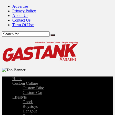
Advertise
Privacy Policy
About Us
Contact Us
Term Of Use
Home
Custom Culture
Custom Bike
Custom Car
LIfestyle
Goods
Boystoys
Hangout