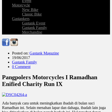
Event
Motorcycle
New Bike
Classic Bike
Gastankers
Gastank Event
Gastank Family
Merchandise
Posted on:
Gastank Magazine
19/06/2017
Gastank Family
0 Comment
Pangpolers Motorcycles I Ramadhan
Enified Charity Run IX
Ada banyak cara untuk meningkatkan ibadah di bulan suci
Ramadhan ini. Selain menahan lapar dan dahaga, ibadah lain juga