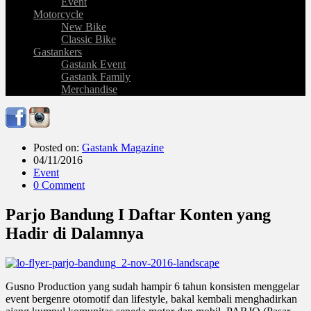
Event
Motorcycle
New Bike
Classic Bike
Gastankers
Gastank Event
Gastank Family
Merchandise
Posted on:
Gastank Magazine
04/11/2016
Event
0 Comment
Parjo Bandung I Daftar Konten yang
Hadir di Dalamnya
Gusno Production yang sudah hampir 6 tahun konsisten menggelar
event bergenre otomotif dan lifestyle, bakal kembali menghadirkan