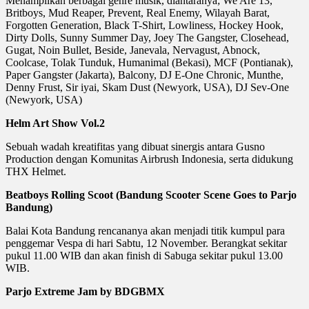
Menampilkan berbagai genre musik, diantaranya; We Are 13,
Britboys, Mud Reaper, Prevent, Real Enemy, Wilayah Barat,
Forgotten Generation, Black T-Shirt, Lowliness, Hockey Hook,
Dirty Dolls, Sunny Summer Day, Joey The Gangster, Closehead,
Gugat, Noin Bullet, Beside, Janevala, Nervagust, Abnock,
Coolcase, Tolak Tunduk, Humanimal (Bekasi), MCF (Pontianak),
Paper Gangster (Jakarta), Balcony, DJ E-One Chronic, Munthe,
Denny Frust, Sir iyai, Skam Dust (Newyork, USA), DJ Sev-One
(Newyork, USA)
Helm Art Show Vol.2
Sebuah wadah kreatifitas yang dibuat sinergis antara Gusno
Production dengan Komunitas Airbrush Indonesia, serta didukung
THX Helmet.
Beatboys Rolling Scoot (Bandung Scooter Scene Goes to Parjo
Bandung)
Balai Kota Bandung rencananya akan menjadi titik kumpul para
penggemar Vespa di hari Sabtu, 12 November. Berangkat sekitar
pukul 11.00 WIB dan akan finish di Sabuga sekitar pukul 13.00
WIB.
Parjo Extreme Jam by BDGBMX