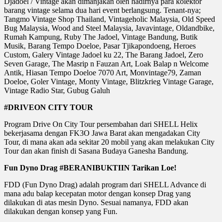
Djadoel / Vintage akan dimanjakan oleh hadirnya para kolektor
barang vintage selama dua hari event berlangsung. Tenant-nya;
Tangmo Vintage Shop Thailand, Vintageholic Malaysia, Old Speed
Bug Malaysia, Wood and Steel Malaysia, Javavintage, Oldandbike,
Rumah Kampung, Ruby The Jadoel, Vintage Bandung, Butik
Musik, Barang Tempo Doeloe, Pasar Tjikapondoeng, Heroes
Custom, Galery Vintage Jadoel ku 22, The Barang Jadoel, Zero
Seven Garage, The Masrip n Fauzan Art, Loak Balap n Welcome
Antik, Hiasan Tempo Doeloe 7070 Art, Monvintage79, Zaman
Doeloe, Goler Vintage, Monty Vintage, Blitzkrieg Vintage Garage,
Vintage Radio Star, Gubug Galuh
#DRIVEON CITY TOUR
Program Drive On City Tour persembahan dari SHELL Helix
bekerjasama dengan FK3O Jawa Barat akan mengadakan City
Tour, di mana akan ada sekitar 20 mobil yang akan melakukan City
Tour dan akan finish di Sasana Budaya Ganesha Bandung.
Fun Dyno Drag #BERANIBUKTIIN Tarikan Loe!
FDD (Fun Dyno Drag) adalah program dari SHELL Advance di
mana adu balap kecepatan motor dengan konsep Drag yang
dilakukan di atas mesin Dyno. Sesuai namanya, FDD akan
dilakukan dengan konsep yang Fun.