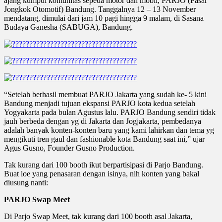
ajang kumpul komunitas sepeda motor dan mobil, PARJO (Pasar
Jongkok Otomotif) Bandung. Tanggalnya 12 – 13 November
mendatang, dimulai dari jam 10 pagi hingga 9 malam, di Sasana
Budaya Ganesha (SABUGA), Bandung.
“Setelah berhasil membuat PARJO Jakarta yang sudah ke- 5 kini
Bandung menjadi tujuan ekspansi PARJO kota kedua setelah
Yogyakarta pada bulan Agustus lalu. PARJO Bandung sendiri tidak
jauh berbeda dengan yg di Jakarta dan Jogjakarta, pembedanya
adalah banyak konten-konten baru yang kami lahirkan dan tema yg
mengikuti tren gaul dan fashionable kota Bandung saat ini,” ujar
Agus Gusno, Founder Gusno Production.
Tak kurang dari 100 booth ikut berpartisipasi di Parjo Bandung.
Buat loe yang penasaran dengan isinya, nih konten yang bakal
diusung nanti:
PARJO Swap Meet
Di Parjo Swap Meet, tak kurang dari 100 booth asal Jakarta,