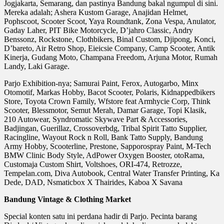
Jogjakarta, Semarang, dan pastinya Bandung bakal ngumpul di sini.
Mereka adalah; Ashera Kustom Garage, Anajidan Helmet,
Pophscoot, Scooter Scoot, Yaya Roundtank, Zona Vespa, Anulator,
Gaday Laher, PIT Bike Motorcycle, D’jahro Classic, Andry
Benssonz, Rockstone, Clothbikers, Binal Custom, Djipong, Konci,
D’bareto, Air Retro Shop, Eieicsie Company, Camp Scooter, Antik
Kinerja, Gudang Moto, Champana Freedom, Arjuna Motor, Rumah
Landy, Laki Garage.
Parjo Exhibition-nya; Samurai Paint, Ferox, Autogarbo, Minx
Otomotif, Markas Hobby, Bacot Scooter, Polaris, Kidnappedbikers
Store, Toyota Crown Family, Wfstore feat Armhycie Corp, Think
Scooter, Blessmotor, Semut Merah, Damar Garage, Topi Klasik,
210 Autowear, Syndromatic Skywave Part & Accessories,
Badjingan, Guerillaz, Crossoverbdg, Tribal Spirit Tatto Supplier,
Racingline, Wayout Rock n Roll, Bank Tatto Supply, Bandung
Army Hobby, Scooterline, Prestone, Sapporospray Paint, M-Tech
BMW Clinic Body Style, AdPower Oxygen Booster, otoRama,
Customaja Custom Shirt, Voltshoes, ORI-474, Retrozze,
Tempelan.com, Diva Autobook, Central Water Transfer Printing, Ka
Dede, DAD, Nsmaticbox X Thairides, Kaboa X Savana
Bandung Vintage & Clothing Market
Special konten satu ini perdana hadir di Parjo. Pecinta barang