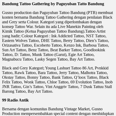
Bandung Tattoo Gathering by Paguyuban Tatto Bandung
Gusno production dan Paguyuban Tattoo Bandung (PTB) membuat
konten bernama Bandung Tattoo Gathering dengan penilaian Black
and Grey serta Colour. Kategori yang diperlombakan dengan
konsep Tattoo War. Selain itu ada Live Manekin Painting oleh
Kimik Tattoo (Ketua Paguyuban Tattoo Bandung).Tattoo Artist
yang hadir; Colour Kategori : Ink Addicted Tattoo, NST Tattoo,
Eastern Wolves Tattoo, DHE Tattoo, Berry Tattoo, Dien’s Tattoo,
Orizasativa Tattoo, Escoberto Tattoo, Kenzo Ink, Barbosa Tattoo,
Sun Art Tattoo, Benz Tattoo, Beat Barker Tattoo, Goodlookink
Tattoo, D: Tattoo, Munk Tattoo (Garut), Egie Art Tattoo,
Magnabucu Tattoo, Lasky Segen Tattoo, Bay Art Tattoo.
Black and Grey Kategori; Young Lashuet Tattoo 86 Art, Pvnkkid
Tattoo, Rawk Tattoo, Bara Tattoo, Jerry Tattoo, Malhotra Tattoo,
Okstay Tattoo, Bonny Tattoo, Bank Tattoo, Q’loox Tattoo, Black
Felix Tattoo, Wonk Tattoo, Chloe Tattoo, 69 Evolution Tattoo, Inob
JNR Tattoo, Gin’s Tattoo, Vint Anggriv Tattoo, 7 Dusk Tattuu Stall
Barong Tattoo, Bay Art Tattoo.
99 Radio Antik
Bersama dengan komunitas Bandung Vintage Market, Gusno
Production mempersembahkan special content dengan menhidupkan