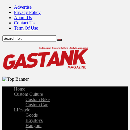
Advertise
Privacy Policy
About Us
Contact Us
Term Of Use
Home
Custom Culture
Custom Bike
Custom Car
LIfestyle
Goods
Boystoys
Hangout