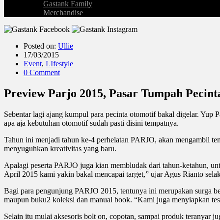
Gastank Family
Merchandise
Posted on:
Ullie
17/03/2015
Event
,
LIfestyle
0 Comment
Preview Parjo 2015, Pasar Tumpah Pecint
Sebentar lagi ajang kumpul para pecinta otomotif bakal digelar. Yup 
apa aja kebutuhan otomotif sudah pasti disini tempatnya.
Tahun ini menjadi tahun ke-4 perhelatan PARJO, akan mengambil temp
menyuguhkan kreativitas yang baru.
Apalagi peserta PARJO juga kian membludak dari tahun-ketahun, unt
April 2015 kami yakin bakal mencapai target,” ujar Agus Rianto sela
Bagi para pengunjung PARJO 2015, tentunya ini merupakan surga berbe
maupun buku2 koleksi dan manual book. “Kami juga menyiapkan test 
Selain itu mulai aksesoris bolt on, copotan, sampai produk teranya