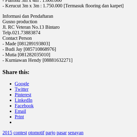
- Plafond 3m x 4m : 1.600.000
- Kerucut 3m x 3m : 1.750.000 [Termasuk flooring dan karpet]
Informasi dan Pendaftaran
Gusno production
Jl. RC Veteran No.13 Bintaro
Telp.021.73883874
Contact Person
- Made [081289193803]
- Budi Jay [085710868976]
- Mutia [081282035010]
- Kurniawan Hendy [08881632271]
Share this:
Google
Twitter
Pinterest
LinkedIn
Facebook
Email
Print
2015
contest
otomotif
parjo
pasar
senayan