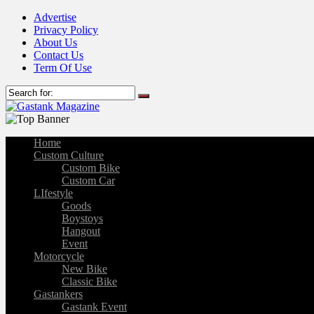
Advertise
Privacy Policy
About Us
Contact Us
Term Of Use
Home
Custom Culture
Custom Bike
Custom Car
LIfestyle
Goods
Boystoys
Hangout
Event
Motorcycle
New Bike
Classic Bike
Gastankers
Gastank Event