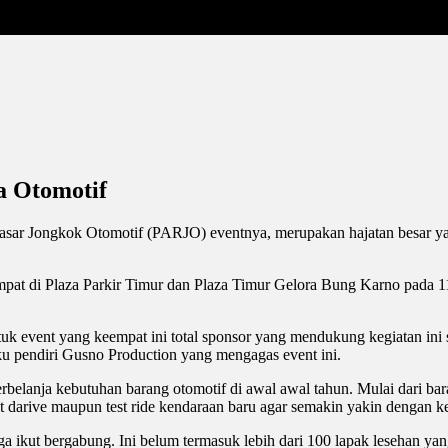
a Otomotif
Pasar Jongkok Otomotif (PARJO) eventnya, merupakan hajatan besar yang
at di Plaza Parkir Timur dan Plaza Timur Gelora Bung Karno pada 11-1
uk event yang keempat ini total sponsor yang mendukung kegiatan ini
ku pendiri Gusno Production yang mengagas event ini.
lanja kebutuhan barang otomotif di awal awal tahun. Mulai dari baran
darive maupun test ride kendaraan baru agar semakin yakin dengan ke
r juga ikut bergabung. Ini belum termasuk lebih dari 100 lapak leseh