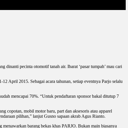
 dinanti pecinta otomotif tanah air. Ibarat ‘pasar tumpah’ mau cari
2 April 2015. Sebagai acara tahunan, setiap eventnya Parjo selalu
 sudah mencapai 70%. “Untuk pendaftaran sponsor bakal ditutup 7
g copotan, mobil motor baru, part dan aksesoris atau apparel
ndaraan pilihan,” lanjut Gusno sapaan akrab Agus Rianto.
an yang menawarkan barang bekas khas PARJO. Bukan main biasanya