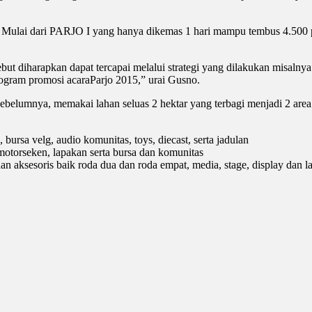
 Mulai dari PARJO I yang hanya dikemas 1 hari mampu tembus 4.500
ut diharapkan dapat tercapai melalui strategi yang dilakukan misalnya 
rogram promosi acaraParjo 2015,” urai Gusno.
sebelumnya, memakai lahan seluas 2 hektar yang terbagi menjadi 2 area 
 bursa velg, audio komunitas, toys, diecast, serta jadulan
, motorseken, lapakan serta bursa dan komunitas
an aksesoris baik roda dua dan roda empat, media, stage, display dan la