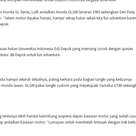
onda GL Series, Lutfi andalkan Honda GL100 lansiran 1983 sedangkan Deri Panji
“Selain motor dipakai harian, hampir setiap bulan sekali kita fun adventure bare
Depok.
wasan hutan Universitas Indonesia (UI) Depok yang memang cocok dengan spesies
edulur JBI Depok untuk fun adventure.
da hampir seluruh detailnya, paling kentara pada bagian tangki yang keduanya
n Honda lawas. GL100 pakai tangki custom yang meyerupaki Yamaha GT80 sedang
g tentunya lebih handal katimbang suspensi depan bawaan motor yang sudah uzur
tap andalkan bawaan motor. “Lumayan untuk membelah lintasan dengan trek berb