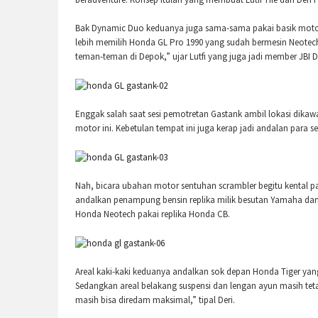
Bak Dynamic Duo keduanya juga sama-sama pakai basik motor H
lebih memilih Honda GL Pro 1990 yang sudah bermesin Neotech. 
teman-teman di Depok,” ujar Lutfi yang juga jadi member JBI 
Enggak salah saat sesi pemotretan Gastank ambil lokasi dika
motor ini. Kebetulan tempat ini juga kerap jadi andalan para s
Nah, bicara ubahan motor sentuhan scrambler begitu kental pa
andalkan penampung bensin replika milik besutan Yamaha da
Honda Neotech pakai replika Honda CB.
Areal kaki-kaki keduanya andalkan sok depan Honda Tiger yan
Sedangkan areal belakang suspensi dan lengan ayun masih te
masih bisa diredam maksimal,” tipal Deri.