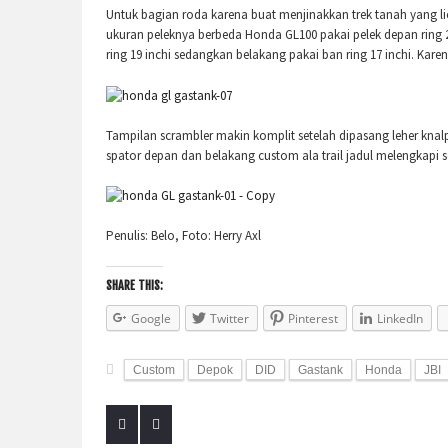
Untuk bagian roda karena buat menjinakkan trek tanah yang l
ukuran peleknya berbeda Honda GL100 pakai pelek depan ring 
ring 19 inchi sedangkan belakang pakai ban ring 17 inchi. Karen
Tampilan scrambler makin komplit setelah dipasang leher knalp
spator depan dan belakang custom ala trail jadul melengkapi
Penulis: Belo, Foto: Herry Axl
SHARE THIS:
Google
Twitter
Pinterest
LinkedIn
Custom
Depok
DID
Gastank
Honda
JBI