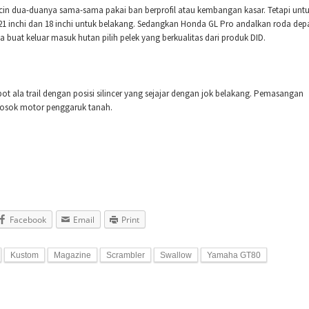
icin dua-duanya sama-sama pakai ban berprofil atau kembangan kasar. Tetapi unt
21 inchi dan 18 inchi untuk belakang. Sedangkan Honda GL Pro andalkan roda dep
a buat keluar masuk hutan pilih pelek yang berkualitas dari produk DID.
ot ala trail dengan posisi silincer yang sejajar dengan jok belakang. Pemasangan
 sosok motor penggaruk tanah.
Facebook
Email
Print
Kustom
Magazine
Scrambler
Swallow
Yamaha GT80