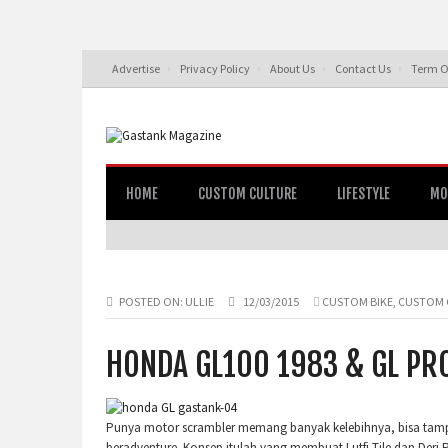
Advertise
Privacy Policy
About Us
Contact Us
Term O
HOME
CUSTOM CULTURE
LIFESTYLE
MO
POSTED ON:
ULLIE
12/03/2015
CUSTOM BIKE
,
CUSTOM 
HONDA GL100 1983 & GL PR
Punya motor scrambler memang banyak kelebihnya, bisa tampi
beradventure. Konsep itulah yang membuat Lutfi Tile dan De