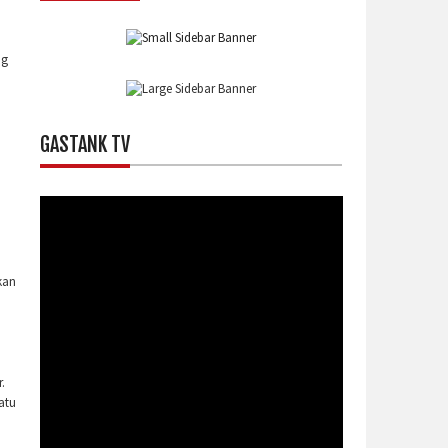
ng
GASTANK TV
kan
.
atu