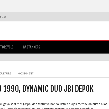
f Use
TORCYCLE
GASTANKERS
CULTURE
0 COMMENT
O 1990, DYNAMIC DUO JBI DEPOK
l gaya saat mengaspal dan tentunya handal ketika diajak membelah hutan alias
ri Panji kompak memutuskan untuk custom motornya bergaya scrambler.