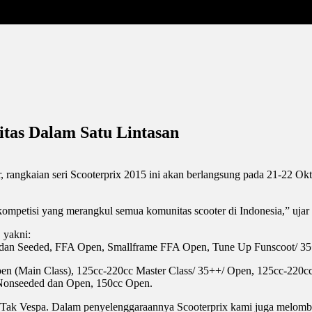
itas Dalam Satu Lintasan
r, rangkaian seri Scooterprix 2015 ini akan berlangsung pada 21-22 Ok
 kompetisi yang merangkul semua komunitas scooter di Indonesia,” uja
 yakni:
d dan Seeded, FFA Open, Smallframe FFA Open, Tune Up Funscoot/ 3
en (Main Class), 125cc-220cc Master Class/ 35++/ Open, 125cc-220
 Nonseeded dan Open, 150cc Open.
4 Tak Vespa. Dalam penyelenggaraannya Scooterprix kami juga melomb