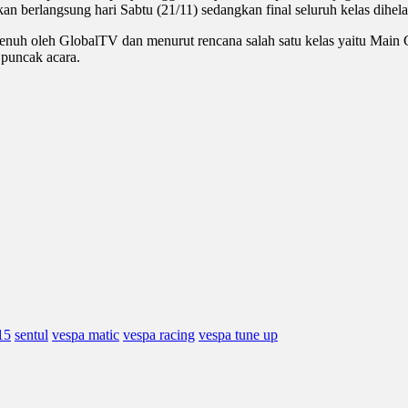
an berlangsung hari Sabtu (21/11) sedangkan final seluruh kelas dihel
 penuh oleh GlobalTV dan menurut rencana salah satu kelas yaitu Main C
puncak acara.
15
sentul
vespa matic
vespa racing
vespa tune up