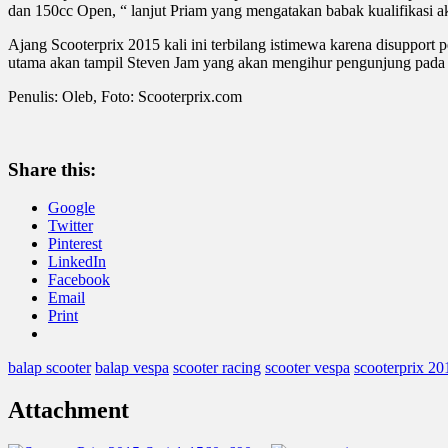
dan 150cc Open, “ lanjut Priam yang mengatakan babak kualifikasi ak
Ajang Scooterprix 2015 kali ini terbilang istimewa karena disupport
utama akan tampil Steven Jam yang akan mengihur pengunjung pada 
Penulis: Oleb, Foto: Scooterprix.com
Share this:
Google
Twitter
Pinterest
LinkedIn
Facebook
Email
Print
balap scooter
balap vespa
scooter racing
scooter vespa
scooterprix 20
Attachment