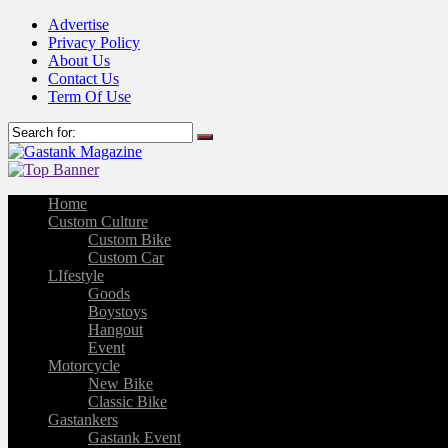
Advertise
Privacy Policy
About Us
Contact Us
Term Of Use
Home
Custom Culture
Custom Bike
Custom Car
LIfestyle
Goods
Boystoys
Hangout
Event
Motorcycle
New Bike
Classic Bike
Gastankers
Gastank Event