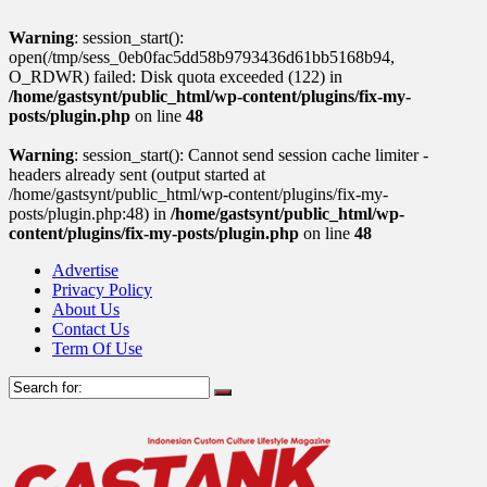
Warning
: session_start():
open(/tmp/sess_0eb0fac5dd58b9793436d61bb5168b94,
O_RDWR) failed: Disk quota exceeded (122) in
/home/gastsynt/public_html/wp-content/plugins/fix-my-
posts/plugin.php
on line
48
Warning
: session_start(): Cannot send session cache limiter -
headers already sent (output started at
/home/gastsynt/public_html/wp-content/plugins/fix-my-
posts/plugin.php:48) in
/home/gastsynt/public_html/wp-
content/plugins/fix-my-posts/plugin.php
on line
48
Advertise
Privacy Policy
About Us
Contact Us
Term Of Use