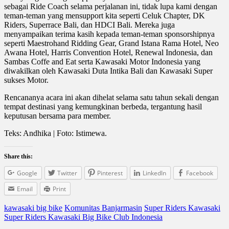
sebagai Ride Coach selama perjalanan ini, tidak lupa kami dengan
teman-teman yang mensupport kita seperti Celuk Chapter, DK
Riders, Superrace Bali, dan HDCI Bali. Mereka juga
menyampaikan terima kasih kepada teman-teman sponsorshipnya
seperti Maestrohand Ridding Gear, Grand Istana Rama Hotel, Neo
Awana Hotel, Harris Convention Hotel, Renewal Indonesia, dan
Sambas Coffe and Eat serta Kawasaki Motor Indonesia yang
diwakilkan oleh Kawasaki Duta Intika Bali dan Kawasaki Super
sukses Motor.
Rencananya acara ini akan dihelat selama satu tahun sekali dengan
tempat destinasi yang kemungkinan berbeda, tergantung hasil
keputusan bersama para member.
Teks: Andhika | Foto: Istimewa.
Share this:
Google
Twitter
Pinterest
LinkedIn
Facebook
Email
Print
kawasaki big bike
Komunitas Banjarmasin
Super Riders Kawasaki
Super Riders Kawasaki Big Bike Club Indonesia