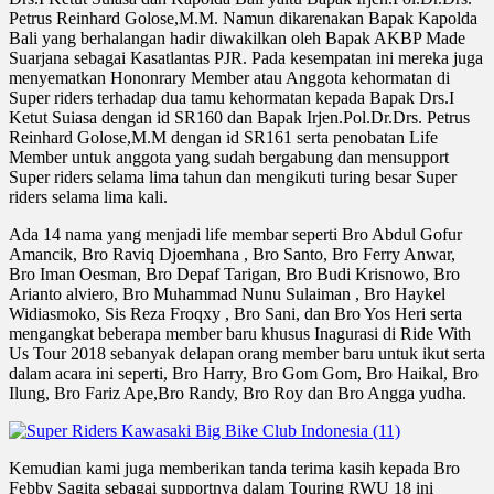
Petrus Reinhard Golose,M.M. Namun dikarenakan Bapak Kapolda
Bali yang berhalangan hadir diwakilkan oleh Bapak AKBP Made
Suarjana sebagai Kasatlantas PJR. Pada kesempatan ini mereka juga
menyematkan Hononrary Member atau Anggota kehormatan di
Super riders terhadap dua tamu kehormatan kepada Bapak Drs.I
Ketut Suiasa dengan id SR160 dan Bapak Irjen.Pol.Dr.Drs. Petrus
Reinhard Golose,M.M dengan id SR161 serta penobatan Life
Member untuk anggota yang sudah bergabung dan mensupport
Super riders selama lima tahun dan mengikuti turing besar Super
riders selama lima kali.
Ada 14 nama yang menjadi life membar seperti Bro Abdul Gofur
Amancik, Bro Raviq Djoemhana , Bro Santo, Bro Ferry Anwar,
Bro Iman Oesman, Bro Depaf Tarigan, Bro Budi Krisnowo, Bro
Arianto alviero, Bro Muhammad Nunu Sulaiman , Bro Haykel
Widiasmoko, Sis Reza Froqxy , Bro Sani, dan Bro Yos Heri serta
mengangkat beberapa member baru khusus Inagurasi di Ride With
Us Tour 2018 sebanyak delapan orang member baru untuk ikut serta
dalam acara ini seperti, Bro Harry, Bro Gom Gom, Bro Haikal, Bro
Ilung, Bro Fariz Ape,Bro Randy, Bro Roy dan Bro Angga yudha.
Kemudian kami juga memberikan tanda terima kasih kepada Bro
Febby Sagita sebagai supportnya dalam Touring RWU 18 ini