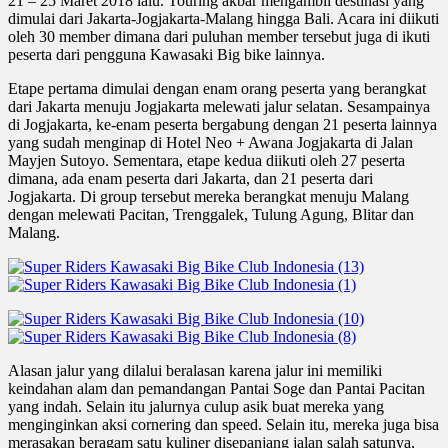
21 – 25 Maret 2018 lalu. Touring akbar mengambil destinasi yang
dimulai dari Jakarta-Jogjakarta-Malang hingga Bali. Acara ini diikuti
oleh 30 member dimana dari puluhan member tersebut juga di ikuti
peserta dari pengguna Kawasaki Big bike lainnya.
Etape pertama dimulai dengan enam orang peserta yang berangkat
dari Jakarta menuju Jogjakarta melewati jalur selatan. Sesampainya
di Jogjakarta, ke-enam peserta bergabung dengan 21 peserta lainnya
yang sudah menginap di Hotel Neo + Awana Jogjakarta di Jalan
Mayjen Sutoyo. Sementara, etape kedua diikuti oleh 27 peserta
dimana, ada enam peserta dari Jakarta, dan 21 peserta dari
Jogjakarta. Di group tersebut mereka berangkat menuju Malang
dengan melewati Pacitan, Trenggalek, Tulung Agung, Blitar dan
Malang.
Alasan jalur yang dilalui beralasan karena jalur ini memiliki
keindahan alam dan pemandangan Pantai Soge dan Pantai Pacitan
yang indah. Selain itu jalurnya culup asik buat mereka yang
menginginkan aksi cornering dan speed. Selain itu, mereka juga bisa
merasakan beragam satu kuliner disepanjang jalan salah satunya,