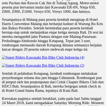
soto Pacitan dan Rawon Cak Jim di Tulung Agung. Motor-motor
peserta pun bervariasi mulai dari Kawasaki ER-6N, Ninja 650,
Z800, Z900, Z1000, Versys 650, Versys 1000, dan lainnya.
Sesampainya di Malang para peserta kembali menginap di Hotel
Harris Convention Malang dan berlanjut kuliner di Warung Bu Kris
dan Bakso Presiden. Setelah beristirahat para peserta kembali
bersiap-siap untuk melanjutkan etape ketiga menuju Bali. Di sesi ini
mereka mengambil jalur Pantura dengan rute Malang-Pasuruan-
Probolinggo-Situbondo hingga Ketapang. Tepat jam 3 sore,
rombongan memasuki daerah Ketapang dimana semuanya berjalan
lancar dengan 29 peserta sukses melewati etape ketiga ini.
Setelah di pelabuhan Ketapang, kembali rombongan melakukan
penyebrangan selama dua jam hingga Gilimanuk. Rombongan pun
di jemput oleh tim penjemputan dari Celuk Chapter Bikers Club dan
HDCI Bali. Sesampainya di Bali, mereka bergegas untuk check in
di Hotel Grand Istana Rama, tepatnya di Kuta Bali.
Keesokan pagimya setelah breakfast, yaitu pada hari Sabtu tanggal
24 Maret 2018, kami mengadakan Saturday Morning Ride. Moment