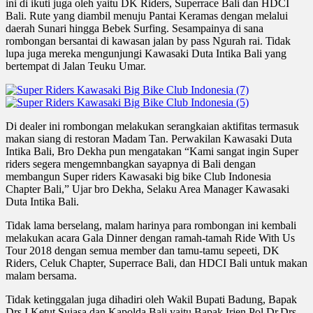
ini di ikuti juga oleh yaitu DK Riders, Superrace Bali dan HDCI
Bali. Rute yang diambil menuju Pantai Keramas dengan melalui
daerah Sunari hingga Bebek Surfing. Sesampainya di sana
rombongan bersantai di kawasan jalan by pass Ngurah rai. Tidak
lupa juga mereka mengunjungi Kawasaki Duta Intika Bali yang
bertempat di Jalan Teuku Umar.
Di dealer ini rombongan melakukan serangkaian aktifitas termasuk
makan siang di restoran Madam Tan. Perwakilan Kawasaki Duta
Intika Bali, Bro Dekha pun mengatakan “Kami sangat ingin Super
riders segera mengemnbangkan sayapnya di Bali dengan
membangun Super riders Kawasaki big bike Club Indonesia
Chapter Bali,” Ujar bro Dekha, Selaku Area Manager Kawasaki
Duta Intika Bali.
Tidak lama berselang, malam harinya para rombongan ini kembali
melakukan acara Gala Dinner dengan ramah-tamah Ride With Us
Tour 2018 dengan semua member dan tamu-tamu sepeeti, DK
Riders, Celuk Chapter, Superrace Bali, dan HDCI Bali untuk makan
malam bersama.
Tidak ketinggalan juga dihadiri oleh Wakil Bupati Badung, Bapak
Drs.I Ketut Suiasa dan Kapolda Bali yaitu Bapak Irjen.Pol.Dr.Drs.