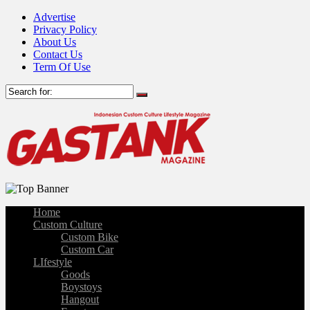
Advertise
Privacy Policy
About Us
Contact Us
Term Of Use
Home
Custom Culture
Custom Bike
Custom Car
LIfestyle
Goods
Boystoys
Hangout