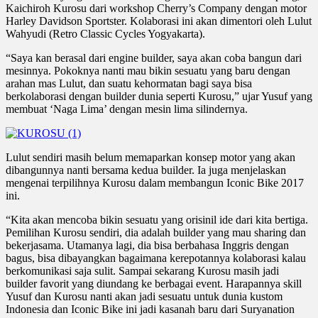
Kaichiroh Kurosu dari workshop Cherry’s Company dengan motor
Harley Davidson Sportster. Kolaborasi ini akan dimentori oleh Lulut
Wahyudi (Retro Classic Cycles Yogyakarta).
“Saya kan berasal dari engine builder, saya akan coba bangun dari
mesinnya. Pokoknya nanti mau bikin sesuatu yang baru dengan
arahan mas Lulut, dan suatu kehormatan bagi saya bisa
berkolaborasi dengan builder dunia seperti Kurosu,” ujar Yusuf yang
membuat ‘Naga Lima’ dengan mesin lima silindernya.
Lulut sendiri masih belum memaparkan konsep motor yang akan
dibangunnya nanti bersama kedua builder. Ia juga menjelaskan
mengenai terpilihnya Kurosu dalam membangun Iconic Bike 2017
ini.
“Kita akan mencoba bikin sesuatu yang orisinil ide dari kita bertiga.
Pemilihan Kurosu sendiri, dia adalah builder yang mau sharing dan
bekerjasama. Utamanya lagi, dia bisa berbahasa Inggris dengan
bagus, bisa dibayangkan bagaimana kerepotannya kolaborasi kalau
berkomunikasi saja sulit. Sampai sekarang Kurosu masih jadi
builder favorit yang diundang ke berbagai event. Harapannya skill
Yusuf dan Kurosu nanti akan jadi sesuatu untuk dunia kustom
Indonesia dan Iconic Bike ini jadi kasanah baru dari Suryanation