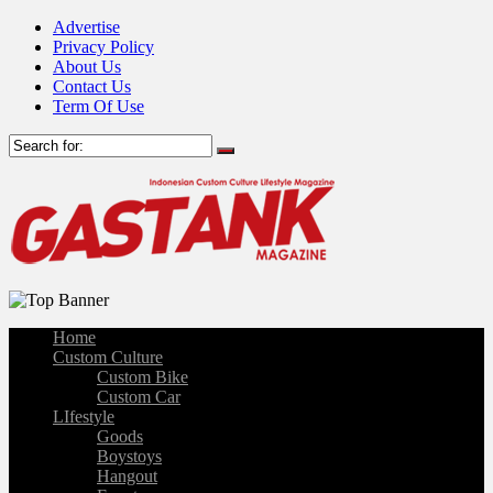
Advertise
Privacy Policy
About Us
Contact Us
Term Of Use
Home
Custom Culture
Custom Bike
Custom Car
LIfestyle
Goods
Boystoys
Hangout