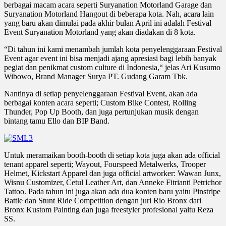
berbagai macam acara seperti Suryanation Motorland Garage dan
Suryanation Motorland Hangout di beberapa kota. Nah, acara lain
yang baru akan dimulai pada akhir bulan April ini adalah Festival
Event Suryanation Motorland yang akan diadakan di 8 kota.
“Di tahun ini kami menambah jumlah kota penyelenggaraan Festival
Event agar event ini bisa menjadi ajang apresiasi bagi lebih banyak
pegiat dan penikmat custom culture di Indonesia,“ jelas Ari Kusumo
Wibowo, Brand Manager Surya PT. Gudang Garam Tbk.
Nantinya di setiap penyelenggaraan Festival Event, akan ada
berbagai konten acara seperti; Custom Bike Contest, Rolling
Thunder, Pop Up Booth, dan juga pertunjukan musik dengan
bintang tamu Ello dan BIP Band.
Untuk meramaikan booth-booth di setiap kota juga akan ada official
tenant apparel seperti; Wayout, Fourspeed Metalwerks, Trooper
Helmet, Kickstart Apparel dan juga official artworker: Wawan Junx,
Wisnu Customizer, Cetul Leather Art, dan Anneke Fitrianti Petrichor
Tattoo. Pada tahun ini juga akan ada dua konten baru yaitu Pinstripe
Battle dan Stunt Ride Competition dengan juri Rio Bronx dari
Bronx Kustom Painting dan juga freestyler profesional yaitu Reza
SS.