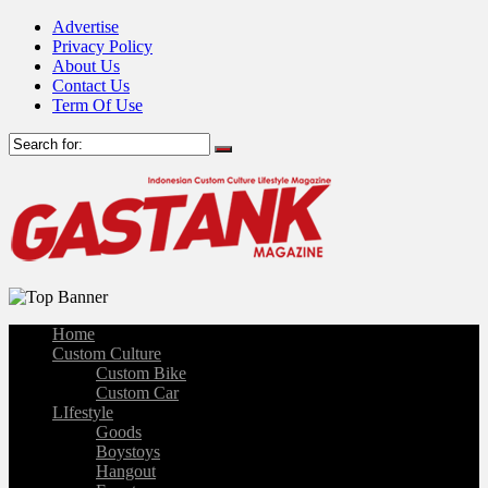
Advertise
Privacy Policy
About Us
Contact Us
Term Of Use
Home
Custom Culture
Custom Bike
Custom Car
LIfestyle
Goods
Boystoys
Hangout