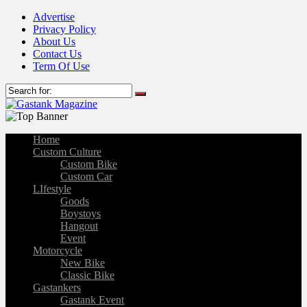
Advertise
Privacy Policy
About Us
Contact Us
Term Of Use
Home
Custom Culture
Custom Bike
Custom Car
LIfestyle
Goods
Boystoys
Hangout
Event
Motorcycle
New Bike
Classic Bike
Gastankers
Gastank Event