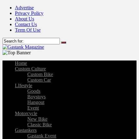
Advertise
Privacy Policy
About Us
Contact Us
Term Of Use
Home
Custom Culture
Custom Bike
Custom Car
LIfestyle
Goods
Boystoys
Hangout
Event
Motorcycle
New Bike
Classic Bike
Gastankers
Gastank Event