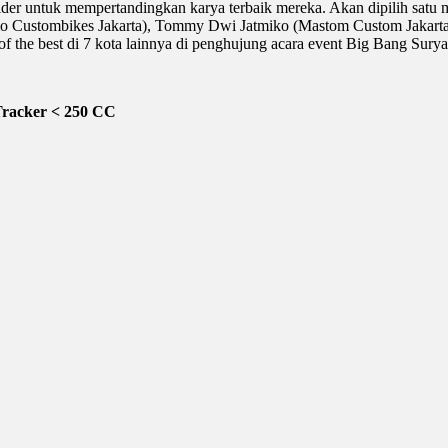
der untuk mempertandingkan karya terbaik mereka. Akan dipilih satu m
mo Custombikes Jakarta), Tommy Dwi Jatmiko (Mastom Custom Jakarta)
 of the best di 7 kota lainnya di penghujung acara event Big Bang Su
 Tracker < 250 CC