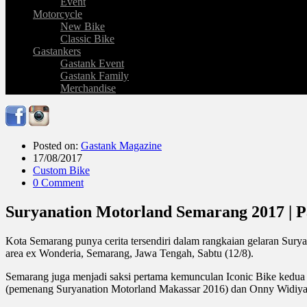
Event
Motorcycle
New Bike
Classic Bike
Gastankers
Gastank Event
Gastank Family
Merchandise
Posted on:
Gastank Magazine
17/08/2017
Custom Bike
0 Comment
Suryanation Motorland Semarang 2017 | P
Kota Semarang punya cerita tersendiri dalam rangkaian gelaran Surya
area ex Wonderia, Semarang, Jawa Tengah, Sabtu (12/8).
Semarang juga menjadi saksi pertama kemunculan Iconic Bike kedua
(pemenang Suryanation Motorland Makassar 2016) dan Onny Widiy