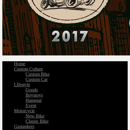
Home
Custom Culture
Custom Bike
Custom Car
LIfestyle
Goods
Boystoys
Hangout
Event
Motorcycle
New Bike
Classic Bike
Gastankers