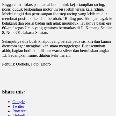
Engga cuma fokus pada areal bodi untuk kejar tampilan racing,
posisi duduk berkendara motor ini bisa lebih terasa kala riding.
Model tangki dan pemasangan footstep racing yang lebih mudur
membuat posisi berkendara berubah. “Riding posisition jadi agak ke
belakang dan posisi badan jadi agak merunduk, layaknya balap era
60-an,” tegas Ucup yang gerainya bermarkas di Jl. Kemang Selatan
8, No. 67K, Jakarta Selatan.
Selanjutnya dua buah knalpot yang berada pada sisi kiri dan kanan
dicustom agar menghasilkan suara menggelegar. Buat sentuhan
akhir, bagian bodi ikut dilabur warna silver dan bertuliskan angka
13. Sedangkan frame, dilabur kelir merah.
Penulis: Olebelo, Foto: Endro
Share this:
Google
Twitter
Pinterest
LinkedIn