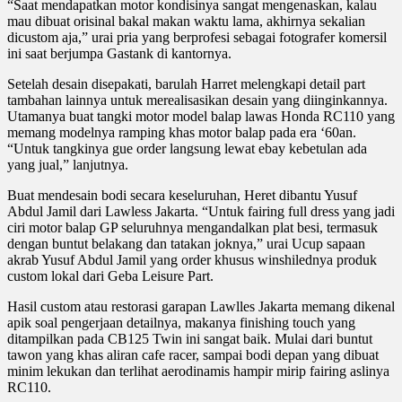
“Saat mendapatkan motor kondisinya sangat mengenaskan, kalau
mau dibuat orisinal bakal makan waktu lama, akhirnya sekalian
dicustom aja,” urai pria yang berprofesi sebagai fotografer komersil
ini saat berjumpa Gastank di kantornya.
Setelah desain disepakati, barulah Harret melengkapi detail part
tambahan lainnya untuk merealisasikan desain yang diinginkannya.
Utamanya buat tangki motor model balap lawas Honda RC110 yang
memang modelnya ramping khas motor balap pada era ‘60an.
“Untuk tangkinya gue order langsung lewat ebay kebetulan ada
yang jual,” lanjutnya.
Buat mendesain bodi secara keseluruhan, Heret dibantu Yusuf
Abdul Jamil dari Lawless Jakarta. “Untuk fairing full dress yang jadi
ciri motor balap GP seluruhnya mengandalkan plat besi, termasuk
dengan buntut belakang dan tatakan joknya,” urai Ucup sapaan
akrab Yusuf Abdul Jamil yang order khusus winshilednya produk
custom lokal dari Geba Leisure Part.
Hasil custom atau restorasi garapan Lawlles Jakarta memang dikenal
apik soal pengerjaan detailnya, makanya finishing touch yang
ditampilkan pada CB125 Twin ini sangat baik. Mulai dari buntut
tawon yang khas aliran cafe racer, sampai bodi depan yang dibuat
minim lekukan dan terlihat aerodinamis hampir mirip fairing aslinya
RC110.