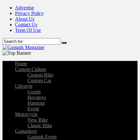
Advertise
Privacy Policy
About Us
Contact Us
Term Of Use
Home
Custom Culture
Custom Bike
Custom Car
LIfestyle
Goods
Boystoys
Hangout
Event
Motorcycle
New Bike
Classic Bike
Gastankers
Gastank Event