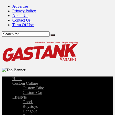
Advertise
Privacy Policy
About Us
Contact Us
Term Of Use
Home
Custom Culture
Custom Bike
Custom Car
LIfestyle
Goods
Boystoys
Hangout