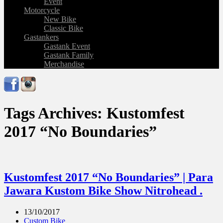
Event
Motorcycle
New Bike
Classic Bike
Gastankers
Gastank Event
Gastank Family
Merchandise
Tags Archives: Kustomfest
2017 “No Boundaries”
Kustomfest 2017 “No Boundaries” | Para
Jawara Kustom Bike Show Nitrohead .
13/10/2017
Custom Bike