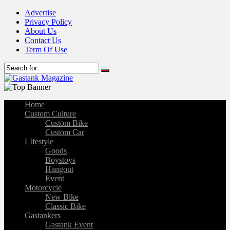
Advertise
Privacy Policy
About Us
Contact Us
Term Of Use
Home
Custom Culture
Custom Bike
Custom Car
LIfestyle
Goods
Boystoys
Hangout
Event
Motorcycle
New Bike
Classic Bike
Gastankers
Gastank Event