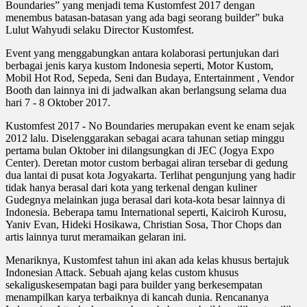
Boundaries” yang menjadi tema Kustomfest 2017 dengan
menembus batasan-batasan yang ada bagi seorang builder” buka
Lulut Wahyudi selaku Director Kustomfest.
Event yang menggabungkan antara kolaborasi pertunjukan dari
berbagai jenis karya kustom Indonesia seperti, Motor Kustom,
Mobil Hot Rod, Sepeda, Seni dan Budaya, Entertainment , Vendor
Booth dan lainnya ini di jadwalkan akan berlangsung selama dua
hari 7 - 8 Oktober 2017.
Kustomfest 2017 - No Boundaries merupakan event ke enam sejak
2012 lalu. Diselenggarakan sebagai acara tahunan setiap minggu
pertama bulan Oktober ini dilangsungkan di JEC (Jogya Expo
Center). Deretan motor custom berbagai aliran tersebar di gedung
dua lantai di pusat kota Jogyakarta. Terlihat pengunjung yang hadir
tidak hanya berasal dari kota yang terkenal dengan kuliner
Gudegnya melainkan juga berasal dari kota-kota besar lainnya di
Indonesia. Beberapa tamu International seperti, Kaiciroh Kurosu,
Yaniv Evan, Hideki Hosikawa, Christian Sosa, Thor Chops dan
artis lainnya turut meramaikan gelaran ini.
Menariknya, Kustomfest tahun ini akan ada kelas khusus bertajuk
Indonesian Attack. Sebuah ajang kelas custom khusus
sekaliguskesempatan bagi para builder yang berkesempatan
menampilkan karya terbaiknya di kancah dunia. Rencananya