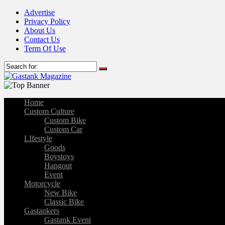
Advertise
Privacy Policy
About Us
Contact Us
Term Of Use
Home
Custom Culture
Custom Bike
Custom Car
LIfestyle
Goods
Boystoys
Hangout
Event
Motorcycle
New Bike
Classic Bike
Gastankers
Gastank Event