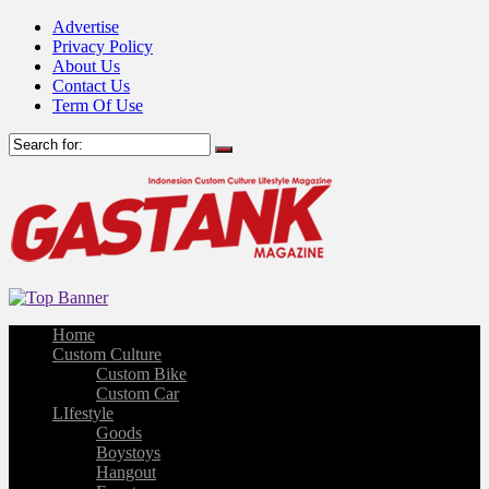
Advertise
Privacy Policy
About Us
Contact Us
Term Of Use
Home
Custom Culture
Custom Bike
Custom Car
LIfestyle
Goods
Boystoys
Hangout