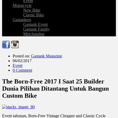
Event
Motorcycle
New Bike
Classic Bike
Gastankers
Gastank Event
Gastank Family
Merchandise
Posted on:
Gastank Magazine
06/02/2017
Event
0 Comment
The Born-Free 2017 I Saat 25 Builder
Dunia Pilihan Ditantang Untuk Bangun
Custom Bike
Event tahunan, Born-Free Vintage Chopper and Classic Cycle