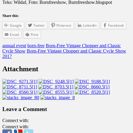
Teks: Wildaf, Foto: Bornfreeshow, Burnfreeshow.blogspot
Share this:
Google
Twitter
Pinterest
LinkedIn
Facebook
Email
Print
annual event
born-free
Born-Free Vintage Chopper and Classic
Cycle Show
Born-Free Vintage Chopper and Classic Cycle Show
2017
Attachment
Leave a Comment
Connect with:
Connect with: