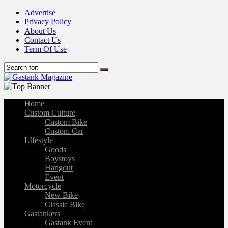
Advertise
Privacy Policy
About Us
Contact Us
Term Of Use
Home
Custom Culture
Custom Bike
Custom Car
LIfestyle
Goods
Boystoys
Hangout
Event
Motorcycle
New Bike
Classic Bike
Gastankers
Gastank Event