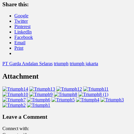
Share this:
Google
Twitter
Pinterest
LinkedIn
Facebook
Email
Print
PT Garda Andalan Selaras
triumph
triumph jakarta
Attachment
Leave a Comment
Connect with: