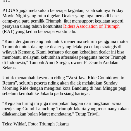
XC.
PT.GAS juga melakukan beberapa kegiatan, salah satunya Friday
Movie Night yang rutin digelar. Dealer yang juga menjadi base
camp-nya para pemilik Triumph, ikut mensupport kegiatan seperti
perayaan ulang tahun komunitas
Riders Association of Triumph
(RAT) yang kedua beberapa waktu lalu.
“Kami dengan senang hati untuk menerima seluruh pengguna motor
Triumph untuk datang ke dealer yang letaknya cukup strategis di
wilayah Kemang. Kami berharap dengan kehadiran dealer ini bisa
membantu melayani kebutuhan aftersales pengguna motor Triumph
di Indonesia,” Tambah Amri Siregar, owner PT.Garda Andalan
Selaras.
Untuk menambah keseruan riding “West Java Ride Countdown to
Return”, seluruh peserta riding akan diajak melakukan Sunday
Morning Ride dengan mengitari kota Bandung di hari Minggu pagi
sebelum kembali ke Jakarta pada siang harinya.
“Kegiatan turing ini juga merupakan bagian dari rangkaian acara
menjelang Grand Launching Triumph Jakarta yang rencananya akan
dilaksanakan bulan Maret mendatang,” Tutup Triwil.
Teks: Wildaf, Foto: Triumph Jakarta