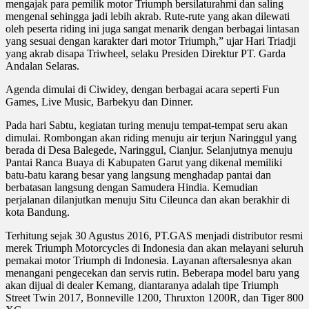
mengajak para pemilik motor Triumph bersilaturahmi dan saling
mengenal sehingga jadi lebih akrab. Rute-rute yang akan dilewati
oleh peserta riding ini juga sangat menarik dengan berbagai lintasan
yang sesuai dengan karakter dari motor Triumph,” ujar Hari Triadji
yang akrab disapa Triwheel, selaku Presiden Direktur PT. Garda
Andalan Selaras.
Agenda dimulai di Ciwidey, dengan berbagai acara seperti Fun
Games, Live Music, Barbekyu dan Dinner.
Pada hari Sabtu, kegiatan turing menuju tempat-tempat seru akan
dimulai. Rombongan akan riding menuju air terjun Naringgul yang
berada di Desa Balegede, Naringgul, Cianjur. Selanjutnya menuju
Pantai Ranca Buaya di Kabupaten Garut yang dikenal memiliki
batu-batu karang besar yang langsung menghadap pantai dan
berbatasan langsung dengan Samudera Hindia. Kemudian
perjalanan dilanjutkan menuju Situ Cileunca dan akan berakhir di
kota Bandung.
Terhitung sejak 30 Agustus 2016, PT.GAS menjadi distributor resmi
merek Triumph Motorcycles di Indonesia dan akan melayani seluruh
pemakai motor Triumph di Indonesia. Layanan aftersalesnya akan
menangani pengecekan dan servis rutin. Beberapa model baru yang
akan dijual di dealer Kemang, diantaranya adalah tipe Triumph
Street Twin 2017, Bonneville 1200, Thruxton 1200R, dan Tiger 800