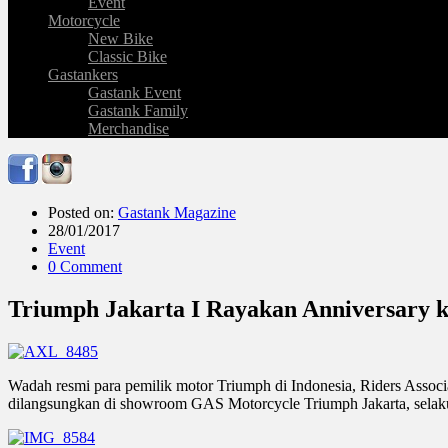
Event
Motorcycle
New Bike
Classic Bike
Gastankers
Gastank Event
Gastank Family
Merchandise
Posted on:
Gastank Magazine
28/01/2017
Event
0 Comment
Triumph Jakarta I Rayakan Anniversary k
Wadah resmi para pemilik motor Triumph di Indonesia, Riders Associa
dilangsungkan di showroom GAS Motorcycle Triumph Jakarta, selaku d