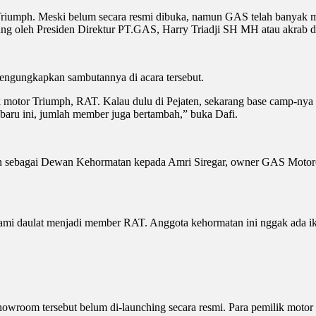
riumph. Meski belum secara resmi dibuka, namun GAS telah banyak m
ngsung oleh Presiden Direktur PT.GAS, Harry Triadji SH MH atau akrab d
engungkapkan sambutannya di acara tersebut.
ik motor Triumph, RAT. Kalau dulu di Pejaten, sekarang base camp-n
aru ini, jumlah member juga bertambah,” buka Dafi.
 sebagai Dewan Kehormatan kepada Amri Siregar, owner GAS Motorcyc
 kami daulat menjadi member RAT. Anggota kehormatan ini nggak ada i
wroom tersebut belum di-launching secara resmi. Para pemilik motor 