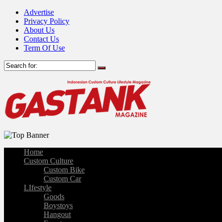
Advertise
Privacy Policy
About Us
Contact Us
Term Of Use
Home
Custom Culture
Custom Bike
Custom Car
LIfestyle
Goods
Boystoys
Hangout