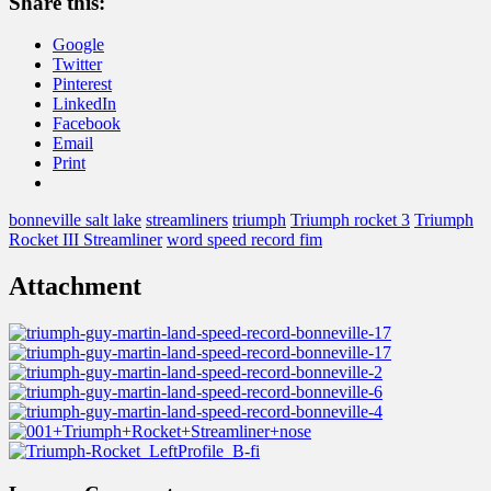
Share this:
Google
Twitter
Pinterest
LinkedIn
Facebook
Email
Print
bonneville salt lake
streamliners
triumph
Triumph rocket 3
Triumph
Rocket III Streamliner
word speed record fim
Attachment