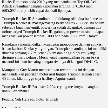
Rocky Robinson pada 2010 yang mengandalkan Top Oil-Ack
Attack streamliner dengan kepecatan tertinggi 376.363 mph
(605.697 km/h), lebih cepat dua kali lipatnya.
Triumph Rocket III Streamliner ini didukung oleh dua buah mesin
Triumph Rocket III masing-masing berkapasitas 2.300cc. Itu belum
seberapa buat menyuntik powernya sudah dicangkok dengan dua
turbocharged Triumph Rocket III, gabungan power mesin ini dapat
menghasilkal power sampai 1.000 bhp pada 9.000 rpm. Dahyat…!
Rangkanya mengandalkan konstruksi monocoque dengan aplikasi
bahan karbon Kevlar yang ringan. Triumph streamliners ini memiliki
dimensi panjang 7,7 m, lebar 76 cm dan tinggi 92,5 cm’ yang
disainnya mirip peluru . Mesin yang mengandalkan bahan bakar
metanol ini akan bersaing dengan rivalnya di kategori Divisi C.
Mampukan Guy Martin memecahkan recor dunia ini dengan
mengandalkan pabrikan motor asal Inggris Triumph setelah absen
45 tahun, kita tunggu saja hasilnya Agutus nanti.
Triumph Rocket III Roadster 2.294cc yang mesinnya dicangkok
untuk Streamliner
Penulis: Yuli Haryadi, Foto: Triumph