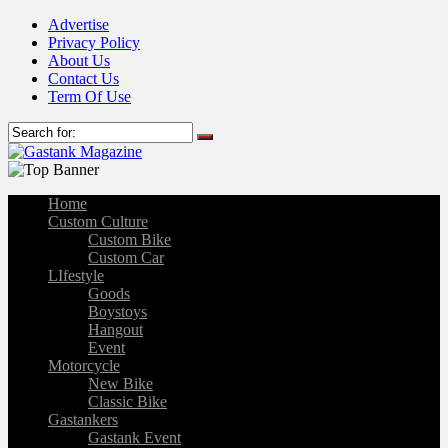
Advertise
Privacy Policy
About Us
Contact Us
Term Of Use
Home
Custom Culture
Custom Bike
Custom Car
LIfestyle
Goods
Boystoys
Hangout
Event
Motorcycle
New Bike
Classic Bike
Gastankers
Gastank Event