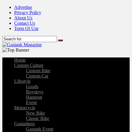
Advertise
Privacy Policy
About Us
Contact Us
Term Of Use
Home
Custom Culture
Custom Bike
Custom Car
LIfestyle
Goods
Boystoys
Hangout
Event
Motorcycle
New Bike
Classic Bike
Gastankers
Gastank Event