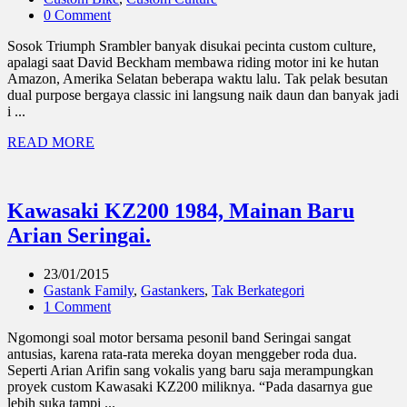
0 Comment
Sosok Triumph Srambler banyak disukai pecinta custom culture,
apalagi saat David Beckham membawa riding motor ini ke hutan
Amazon, Amerika Selatan beberapa waktu lalu. Tak pelak besutan
dual purpose bergaya classic ini langsung naik daun dan banyak jadi
i ...
READ MORE
Kawasaki KZ200 1984, Mainan Baru
Arian Seringai.
23/01/2015
Gastank Family
,
Gastankers
,
Tak Berkategori
1 Comment
Ngomongi soal motor bersama pesonil band Seringai sangat
antusias, karena rata-rata mereka doyan menggeber roda dua.
Seperti Arian Arifin sang vokalis yang baru saja merampungkan
proyek custom Kawasaki KZ200 miliknya. “Pada dasarnya gue
lebih suka tampi ...