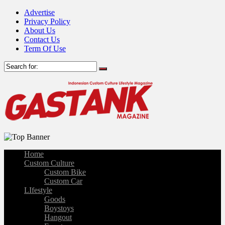
Advertise
Privacy Policy
About Us
Contact Us
Term Of Use
Home
Custom Culture
Custom Bike
Custom Car
LIfestyle
Goods
Boystoys
Hangout