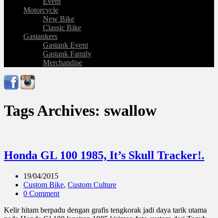
Event
Motorcycle
New Bike
Classic Bike
Gastankers
Gastank Event
Gastank Family
Merchandise
Tags Archives: swallow
Honda GL 100 1985, It’s Skull Tracker!.
19/04/2015
Custom Bike
,
Custom Culture
0 Comment
Kelir hitam berpadu dengan grafis tengkorak jadi daya tarik utama