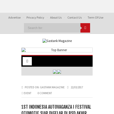
Advertise
Privacy Policy
About Us
Contact Us
Term Of Use
POSTED ON:
GASTANK MAGAZINE
22/03/2017
EVENT
0 COMMENT
1ST INDONESIA AUTOVAGANZA I FESTIVAL
OTOMOTIF SIAP DIGELAR DI BSD AKHIR