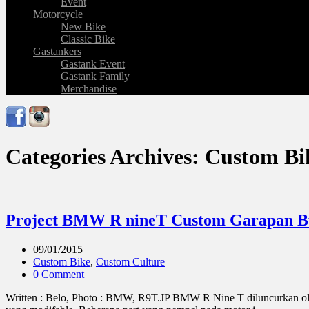
Event
Motorcycle
New Bike
Classic Bike
Gastankers
Gastank Event
Gastank Family
Merchandise
Categories Archives: Custom Bi
Project BMW R nineT Custom Garapan Bu
09/01/2015
Custom Bike
,
Custom Culture
0 Comment
Written : Belo, Photo : BMW, R9T.JP BMW R Nine T diluncurkan oleh