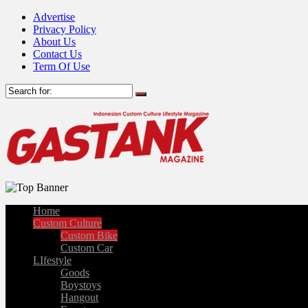
Advertise
Privacy Policy
About Us
Contact Us
Term Of Use
Home
Custom Culture
Custom Bike
Custom Car
LIfestyle
Goods
Boystoys
Hangout