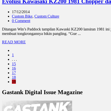
Evolusi Kawasaki KZ200 1981 Chopper dan
17/12/2014
Custom Bike
,
Custom Culture
0 Comment
Ditangan Win’s Paddock tampilan Kawaski KZ200 lansiran 1981 ini ja
membuat tongkrongannya bikin pangling. “Gue ...
READ MORE
1
. . .
15
16
17
18
19
Gastank Digital Issue Magazine