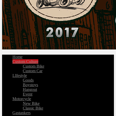
Home
Custom Culture
Custom Bike
Custom Car
LIfestyle
Goods
Boystoys
Hangout
Event
Motorcycle
New Bike
Classic Bike
Gastankers