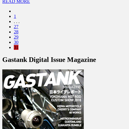
READ MORE
1
. . .
27
28
29
30
31
Gastank Digital Issue Magazine