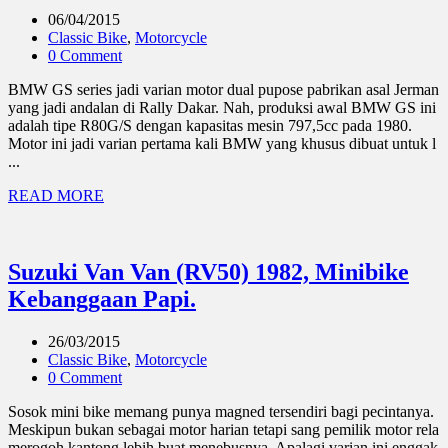
06/04/2015
Classic Bike
,
Motorcycle
0 Comment
BMW GS series jadi varian motor dual pupose pabrikan asal Jerman
yang jadi andalan di Rally Dakar. Nah, produksi awal BMW GS ini
adalah tipe R80G/S dengan kapasitas mesin 797,5cc pada 1980.
Motor ini jadi varian pertama kali BMW yang khusus dibuat untuk l
...
READ MORE
Suzuki Van Van (RV50) 1982, Minibike
Kebanggaan Papi.
26/03/2015
Classic Bike
,
Motorcycle
0 Comment
Sosok mini bike memang punya magned tersendiri bagi pecintanya.
Meskipun bukan sebagai motor harian tetapi sang pemilik motor rela
merogoh kantong lebih buat menebusnya. Apalagi varian ini enggak