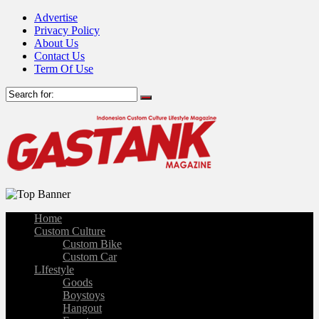
Advertise
Privacy Policy
About Us
Contact Us
Term Of Use
Home
Custom Culture
Custom Bike
Custom Car
LIfestyle
Goods
Boystoys
Hangout