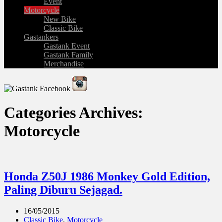
Event
Motorcycle
New Bike
Classic Bike
Gastankers
Gastank Event
Gastank Family
Merchandise
Categories Archives:
Motorcycle
Honda Z50J 1986 Monkey Gold Edition,
Paling Diburu Sejagad.
16/05/2015
Classic Bike
,
Motorcycle