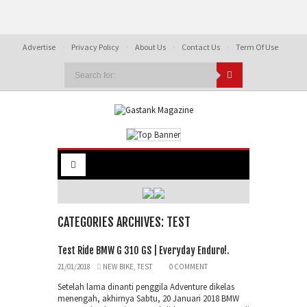
Advertise
Privacy Policy
About Us
Contact Us
Term Of Use
CATEGORIES ARCHIVES: TEST
Test Ride BMW G 310 GS | Everyday Enduro!.
21/01/2018
NEW BIKE
,
TEST
0 COMMENT
Setelah lama dinanti penggila Adventure dikelas
menengah, akhirnya Sabtu, 20 Januari 2018 BMW