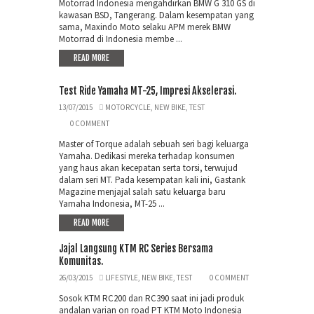
Motorrad Indonesia mengahdirkan BMW G 310 GS di
kawasan BSD, Tangerang. Dalam kesempatan yang
sama, Maxindo Moto selaku APM merek BMW
Motorrad di Indonesia membe ...
READ MORE
Test Ride Yamaha MT-25, Impresi Akselerasi.
13/07/2015
MOTORCYCLE
,
NEW BIKE
,
TEST
0 COMMENT
Master of Torque adalah sebuah seri bagi keluarga
Yamaha. Dedikasi mereka terhadap konsumen
yang haus akan kecepatan serta torsi, terwujud
dalam seri MT. Pada kesempatan kali ini, Gastank
Magazine menjajal salah satu keluarga baru
Yamaha Indonesia, MT-25 ...
READ MORE
Jajal Langsung KTM RC Series Bersama
Komunitas.
26/03/2015
LIFESTYLE
,
NEW BIKE
,
TEST
0 COMMENT
Sosok KTM RC200 dan RC390 saat ini jadi produk
andalan varian on road PT KTM Moto Indonesia