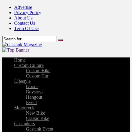
Advertise
Privacy Policy
About Us
Contact Us
Term Of Use
Home
Custom Culture
Custom Bike
Custom Car
LIfestyle
Goods
Boystoys
Hangout
Event
Motorcycle
New Bike
Classic Bike
Gastankers
Gastank Event