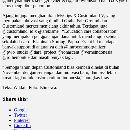
@thedynamiterockers @flavaeffect @ariefwibhisono dan DJ Kylko
terus menghibur penonton.
Ajang ini juga menghadirkan MyGigs X Customland V, yang
merupakan aktivasi yang dimiliki Graha Fair Ground dan
Customland merger menjelang akhir tahun. Terdapat juga
@customland_id x @arekisme_ “Education care collaboration”,
yang merupakan penggalangan dana untuk membangun sebuah
sekolah dasar di Klabinain Sorong, Papua. Event ini mendapat
banyak support di antaranya oleh @introcommorganizer
@pwo_studio @tiara_project @ronascent @verneindonesia
@rolliemonkie dan masih banyak lagi.
“Semoga tahun depan Customland bisa kembali dihelat di bulan
November dengan semangat dan motivasi baru, dan bisa lebih
kreatif lagi untuk custom culture Indonesia,” pungkas Pras.
Teks: Wildaf | Foto: Istimewa.
Share this:
Google
Twitter
Pinterest
LinkedIn