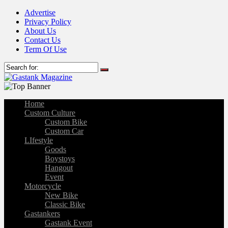
Advertise
Privacy Policy
About Us
Contact Us
Term Of Use
Home
Custom Culture
Custom Bike
Custom Car
LIfestyle
Goods
Boystoys
Hangout
Event
Motorcycle
New Bike
Classic Bike
Gastankers
Gastank Event