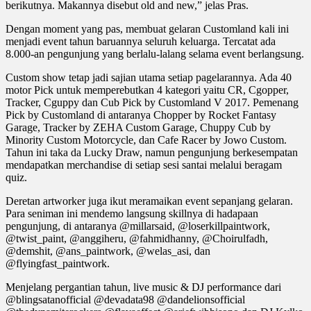
berikutnya. Makannya disebut old and new,” jelas Pras.
Dengan moment yang pas, membuat gelaran Customland kali ini
menjadi event tahun baruannya seluruh keluarga. Tercatat ada
8.000-an pengunjung yang berlalu-lalang selama event berlangsung.
Custom show tetap jadi sajian utama setiap pagelarannya. Ada 40
motor Pick untuk memperebutkan 4 kategori yaitu CR, Cgopper,
Tracker, Cguppy dan Cub Pick by Customland V 2017. Pemenang
Pick by Customland di antaranya Chopper by Rocket Fantasy
Garage, Tracker by ZEHA Custom Garage, Chuppy Cub by
Minority Custom Motorcycle, dan Cafe Racer by Jowo Custom.
Tahun ini taka da Lucky Draw, namun pengunjung berkesempatan
mendapatkan merchandise di setiap sesi santai melalui beragam
quiz.
Deretan artworker juga ikut meramaikan event sepanjang gelaran.
Para seniman ini mendemo langsung skillnya di hadapaan
pengunjung, di antaranya @millarsaid, @loserkillpaintwork,
@twist_paint, @anggiheru, @fahmidhanny, @Choirulfadh,
@demshit, @ans_paintwork, @welas_asi, dan
@flyingfast_paintwork.
Menjelang pergantian tahun, live music & DJ performance dari
@blingsatanofficial @devadata98 @dandelionsofficial