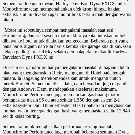
Sementara di bagian mesin, Harley-Davidson Dyna FXDX milik
Monochrome tetap mempertahankan efek krom hingga bagian
exhaust. Hal ini diyakini agar motor tidak terlalu mati dengan warna
hitam.
“Motor ini sebetulnya sempat mengalami masalah saat sesi
skrutinering, dan saat sesi itu motor akhirnya kita putuskan untuk
dibawa ke hotel untuk dilakukan pengecekan. Beberapa part yang
haus harus diganti dan kita harus kembali ke garage kita di kawasan
kelapa gading’, ujar Ricky selaku pembalap dan mekanik Harley-
Davidson Dyna FXDX ini.
Di sisi mesin, motor ini hanya mengalami masalah di bagian clutch
plate yang mengharuskan Ricky mengganti di Hotel pada tengah
malam. Ia langsung merekomendasikan untuk menganti clutch
merek Barnett. Sementara di sisi lain, cam bersudara juga di ganti
dengan Andrews. Demi mendapatkan akselerasi maksimum,
Monochrome Performance juga memikirkan gas buang motor
berkapasitas mesin 95 cu atau sekitar 1.550 dengan sistem 2-1
exhaust system Dari Thunderheader. Hasil ubahan ini menghasilkan
torehan waktu tercepat dengan hasil yang memuaskan yaitu 12.848
sec di kelas touring.
Sementara untuk menghasilkan performance yang mantab,
Monochrome Performance juga merubah beberapa settingan Dyna