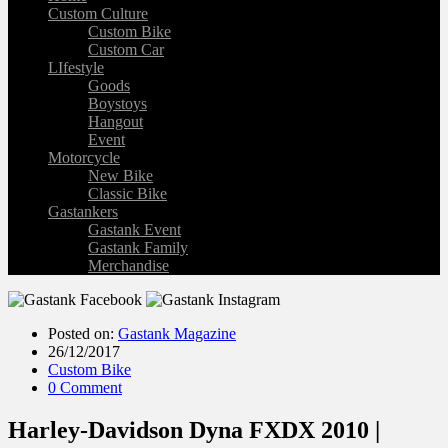
Custom Culture
Custom Bike
Custom Car
LIfestyle
Goods
Boystoys
Hangout
Event
Motorcycle
New Bike
Classic Bike
Gastankers
Gastank Event
Gastank Family
Merchandise
Posted on:
Gastank Magazine
26/12/2017
Custom Bike
0 Comment
Harley-Davidson Dyna FXDX 2010 |