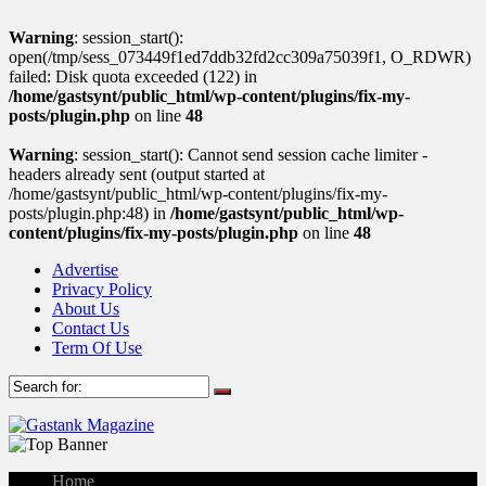
Warning
: session_start():
open(/tmp/sess_073449f1ed7ddb32fd2cc309a75039f1, O_RDWR)
failed: Disk quota exceeded (122) in
/home/gastsynt/public_html/wp-content/plugins/fix-my-
posts/plugin.php
on line
48
Warning
: session_start(): Cannot send session cache limiter -
headers already sent (output started at
/home/gastsynt/public_html/wp-content/plugins/fix-my-
posts/plugin.php:48) in
/home/gastsynt/public_html/wp-
content/plugins/fix-my-posts/plugin.php
on line
48
Advertise
Privacy Policy
About Us
Contact Us
Term Of Use
Home