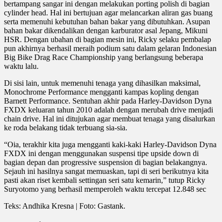
bertampang sangar ini dengan melakukan porting polish di bagian
cylinder head. Hal ini bertujuan agar melancarkan aliran gas buang
serta memenuhi kebutuhan bahan bakar yang dibutuhkan. Asupan
bahan bakar dikendalikan dengan karburator asal Jepang, Mikuni
HSR. Dengan ubahan di bagian mesin ini, Ricky selaku pembalap
pun akhirnya berhasil meraih podium satu dalam gelaran Indonesian
Big Bike Drag Race Championship yang berlangsung beberapa
waktu lalu.
Di sisi lain, untuk memenuhi tenaga yang dihasilkan maksimal,
Monochrome Performance mengganti kampas kopling dengan
Barnett Performance. Sentuhan akhir pada Harley-Davidson Dyna
FXDX keluaran tahun 2010 adalah dengan merubah drive menjadi
chain drive. Hal ini ditujukan agar membuat tenaga yang disalurkan
ke roda belakang tidak terbuang sia-sia.
“Oia, terakhir kita juga mengganti kaki-kaki Harley-Davidson Dyna
FXDX ini dengan menggunakan suspensi tipe upside down di
bagian depan dan progressive suspension di bagian belakangnya.
Sejauh ini hasilnya sangat memuaskan, tapi di seri berikutnya kita
pasti akan riset kembali settingan seri satu kemarin,” tutup Ricky
Suryotomo yang berhasil memperoleh waktu tercepat 12.848 sec
Teks: Andhika Kresna | Foto: Gastank.